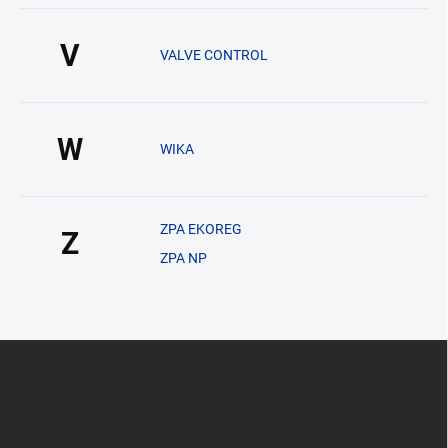
V
VALVE CONTROL
W
WIKA
ZPA EKOREG
Z
ZPA NP
Z
á
p
a
t