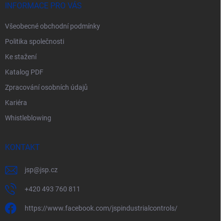
í
INFORMACE PRO VÁS
Všeobecné obchodní podmínky
Politika společnosti
Ke stažení
Katalog PDF
Zpracování osobních údajů
Kariéra
Whistleblowing
KONTAKT
jsp
@
jsp.cz
+420 493 760 811
https://www.facebook.com/jspindustrialcontrols/