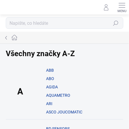
Přejít
na
obsah
Hledat
Domů
Všechny značky A-Z
ABB
ABO
AGIDA
A
AQUAMETRO
ARI
ASCO JOUCOMATIC
BD SENSORS