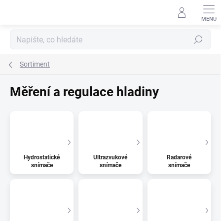
Přejít
na
obsah
Hledat
Sortiment
Měření a regulace hladiny
Hydrostatické
Ultrazvukové
Radarové
snímače
snímače
snímače