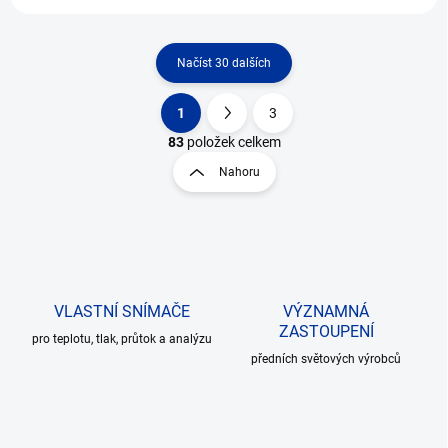
Načíst 30 dalších
1
3
O
S
v
t
83
položek celkem
l
r
Nahoru
á
á
d
n
a
k
c
o
í
p
v
r
á
v
VLASTNÍ SNÍMAČE
VÝZNAMNÁ
n
k
ZASTOUPENÍ
í
pro teplotu, tlak, průtok a analýzu
y
předních světových výrobců
v
ý
p
i
s