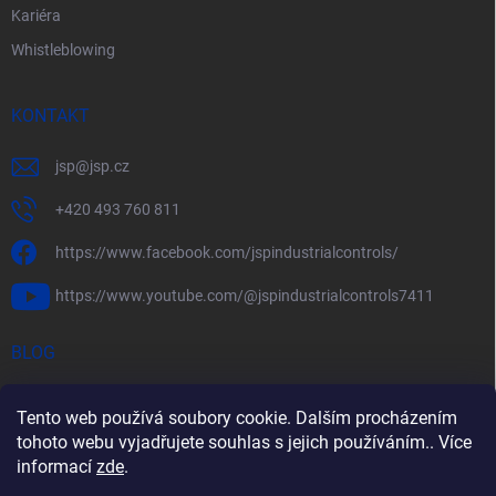
Kariéra
Whistleblowing
KONTAKT
jsp
@
jsp.cz
+420 493 760 811
https://www.facebook.com/jspindustrialcontrols/
https://www.youtube.com/@jspindustrialcontrols7411
BLOG
Efektivní měření průtoku pomocí rychlostních sond FlowBAR
Tento web používá soubory cookie. Dalším procházením
Stručný průvodce prostředím s nebezpečím výbuchu
tohoto webu vyjadřujete souhlas s jejich používáním.. Více
informací
zde
.
HART – Chytré využití stávající kabeláže