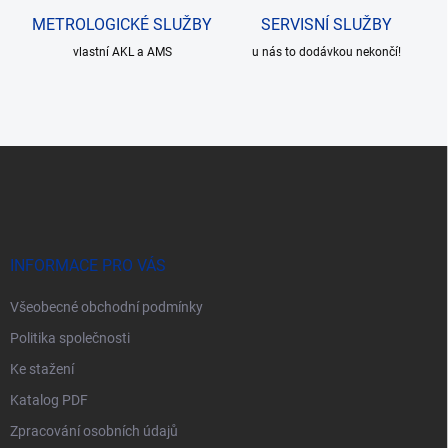
u
METROLOGICKÉ SLUŽBY
SERVISNÍ SLUŽBY
vlastní AKL a AMS
u nás to dodávkou nekončí!
Z
á
p
a
t
í
INFORMACE PRO VÁS
Všeobecné obchodní podmínky
Politika společnosti
Ke stažení
Katalog PDF
Zpracování osobních údajů