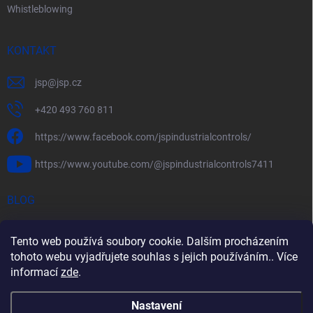
Whistleblowing
KONTAKT
jsp
@
jsp.cz
+420 493 760 811
https://www.facebook.com/jspindustrialcontrols/
https://www.youtube.com/@jspindustrialcontrols7411
BLOG
Efektivní měření průtoku pomocí rychlostních sond FlowBAR
Tento web používá soubory cookie. Dalším procházením
Stručný průvodce prostředím s nebezpečím výbuchu
tohoto webu vyjadřujete souhlas s jejich používáním.. Více
informací
zde
.
HART – Chytré využití stávající kabeláže
Nastavení