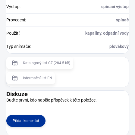
Výstup
:
spínací výstup
Provedení
:
spínač
Použití
:
kapaliny, odpadní vody
Typ snímače
:
plovákový
Katalogový list CZ (284.5 kB)
Informační list EN
Diskuze
Buďte první, kdo napíše příspěvek k této položce.
Přidat komentář