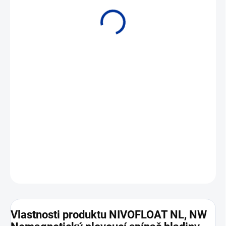
• Spínání hladiny pitné i odpadní vody • Plovoucí spínač s dvojitým
zapouzdřením
DETAILNÍ INFORMACE
ZEPTAT SE
Vlastnosti produktu NIVOFLOAT NL, NW