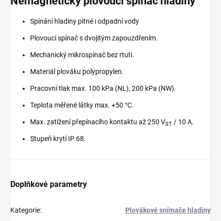
Nemagnetický plovoucí spínač hladiny
Spínání hladiny pitné i odpadní vody
Plovoucí spínač s dvojitým zapouzdřením.
Mechanický mikrospínač bez rtuti.
Materiál plováku polypropylen.
Pracovní tlak max. 100 kPa (NL), 200 kPa (NW).
Teplota měřené látky max. +50 °C.
Max. zatížení přepínacího kontaktu až 250 V
/ 10 A.
ST
Stupeň krytí IP 68.
Doplňkové parametry
Kategorie
:
Plovákové snímače hladiny