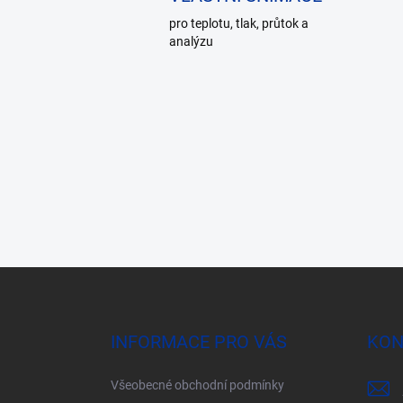
pro teplotu, tlak, průtok a
analýzu
Z
á
p
a
INFORMACE PRO VÁS
KON
t
í
Všeobecné obchodní podmínky