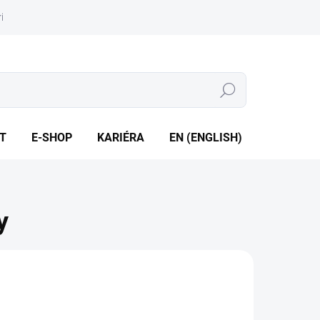
iéra
Whistleblowing
Hledat
T
E-SHOP
KARIÉRA
EN (ENGLISH)
y
2015
2768