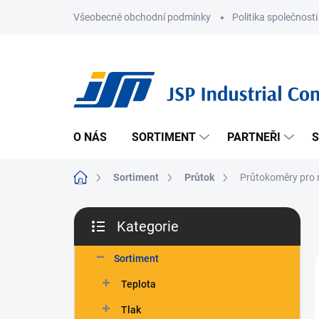
Přejít
Všeobecné obchodní podmínky
Politika společnosti
na
obsah
O NÁS
SORTIMENT
PARTNEŘI
S
Domů
Sortiment
Průtok
Průtokoměry pro 
P
Kategorie
o
Přeskočit
s
kategorie
t
Sortiment
r
Teplota
a
n
Tlak