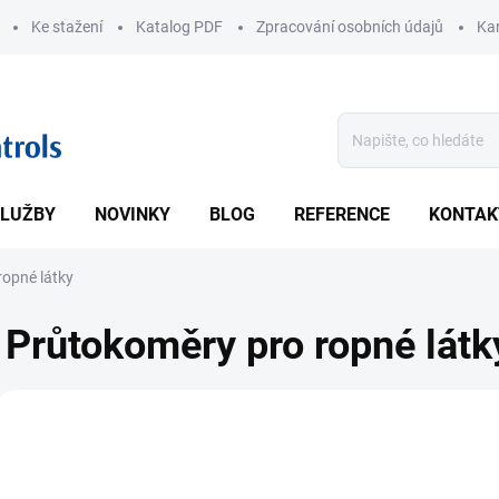
Ke stažení
Katalog PDF
Zpracování osobních údajů
Kar
LUŽBY
NOVINKY
BLOG
REFERENCE
KONTAK
ropné látky
Průtokoměry pro ropné látk
V
ý
2268
p
i