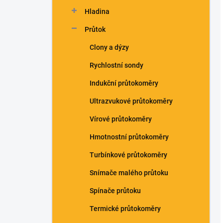
n
Hladina
í
p
Průtok
a
n
Clony a dýzy
e
Rychlostní sondy
l
Indukční průtokoměry
Ultrazvukové průtokoměry
Vírové průtokoměry
Hmotnostní průtokoměry
Turbínkové průtokoměry
Snímače malého průtoku
Spínače průtoku
Termické průtokoměry