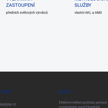
ZASTOUPENÍ
SLUŽBY
předních světových výrobců
vlastní AKL a AMS
TAKT
BLOG
Efektivní měření průtoku pomocí
jsp
@
jsp.cz
rychlostních sond FlowBAR