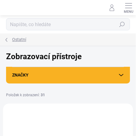
Přejít
na
obsah
Hledat
Ostatní
Zobrazovací přístroje
ZNAČKY
Položek k zobrazení:
31
V
ý
p
i
s