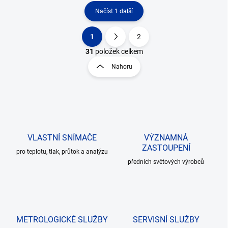
Načíst 1 další
1
2
O
S
v
t
31
položek celkem
l
r
Nahoru
á
á
d
n
a
k
c
o
í
p
v
r
á
v
VLASTNÍ SNÍMAČE
VÝZNAMNÁ
n
k
ZASTOUPENÍ
í
pro teplotu, tlak, průtok a analýzu
y
předních světových výrobců
v
ý
p
i
s
u
METROLOGICKÉ SLUŽBY
SERVISNÍ SLUŽBY