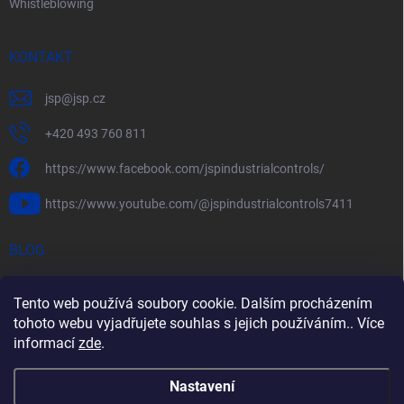
Whistleblowing
KONTAKT
jsp
@
jsp.cz
+420 493 760 811
https://www.facebook.com/jspindustrialcontrols/
https://www.youtube.com/@jspindustrialcontrols7411
BLOG
Efektivní měření průtoku pomocí rychlostních sond FlowBAR
Tento web používá soubory cookie. Dalším procházením
Stručný průvodce prostředím s nebezpečím výbuchu
tohoto webu vyjadřujete souhlas s jejich používáním.. Více
informací
zde
.
HART – Chytré využití stávající kabeláže
Nastavení