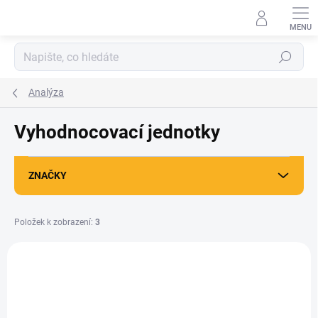
Přejít
na
obsah
Hledat
Analýza
Vyhodnocovací jednotky
ZNAČKY
Položek k zobrazení:
3
V
ý
p
i
s