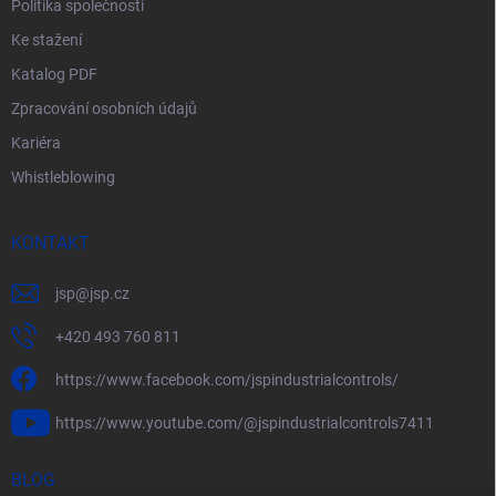
Politika společnosti
Ke stažení
Katalog PDF
Zpracování osobních údajů
Kariéra
Whistleblowing
KONTAKT
jsp
@
jsp.cz
+420 493 760 811
https://www.facebook.com/jspindustrialcontrols/
https://www.youtube.com/@jspindustrialcontrols7411
BLOG