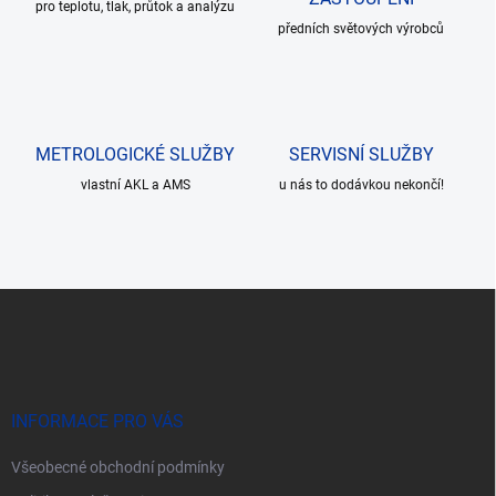
pro teplotu, tlak, průtok a analýzu
p
r
předních světových výrobců
v
k
y
v
ý
METROLOGICKÉ SLUŽBY
SERVISNÍ SLUŽBY
p
i
vlastní AKL a AMS
u nás to dodávkou nekončí!
s
u
Z
á
p
a
t
í
INFORMACE PRO VÁS
Všeobecné obchodní podmínky