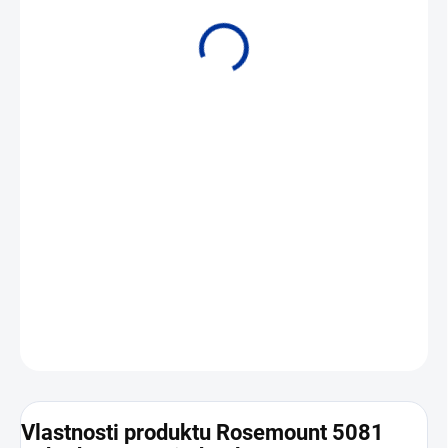
• Monitorování a kontrola měřených hodnot pH/ORP, vodivosti
DETAILNÍ INFORMACE
ZEPTAT SE
Vlastnosti produktu Rosemount 5081