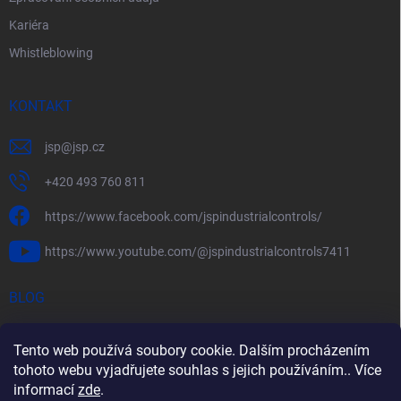
Kariéra
Whistleblowing
KONTAKT
jsp
@
jsp.cz
+420 493 760 811
https://www.facebook.com/jspindustrialcontrols/
https://www.youtube.com/@jspindustrialcontrols7411
BLOG
Efektivní měření průtoku pomocí rychlostních sond FlowBAR
Tento web používá soubory cookie. Dalším procházením
Stručný průvodce prostředím s nebezpečím výbuchu
tohoto webu vyjadřujete souhlas s jejich používáním.. Více
informací
zde
.
HART – Chytré využití stávající kabeláže