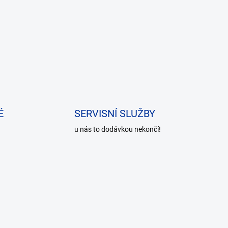
É
SERVISNÍ SLUŽBY
u nás to dodávkou nekončí!