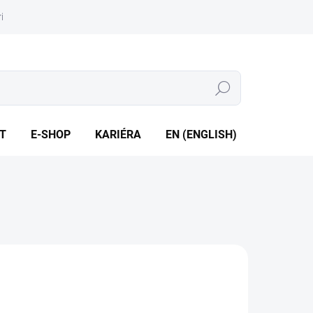
iéra
Whistleblowing
Hledat
T
E-SHOP
KARIÉRA
EN (ENGLISH)
3116
3114