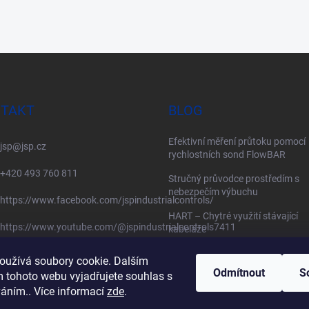
TAKT
BLOG
Efektivní měření průtoku pomocí
jsp
@
jsp.cz
rychlostních sond FlowBAR
+420 493 760 811
Stručný průvodce prostředím s
nebezpečím výbuchu
https://www.facebook.com/jspindustrialcontrols/
HART – Chytré využití stávající
https://www.youtube.com/@jspindustrialcontrols7411
kabeláže
oužívá soubory cookie. Dalším
Odmítnout
S
 tohoto webu vyjadřujete souhlas s
váním.. Více informací
zde
.