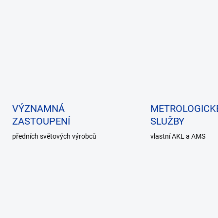
v
l
á
d
a
c
í
p
r
v
k
VÝZNAMNÁ
METROLOGICK
y
v
ZASTOUPENÍ
SLUŽBY
ý
p
předních světových výrobců
vlastní AKL a AMS
i
s
u