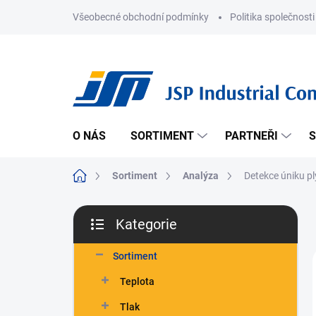
Přejít
Všeobecné obchodní podmínky
Politika společnosti
na
obsah
O NÁS
SORTIMENT
PARTNEŘI
S
Domů
Sortiment
Analýza
Detekce úniku p
P
Kategorie
o
Přeskočit
s
kategorie
t
Sortiment
r
Teplota
a
n
Tlak