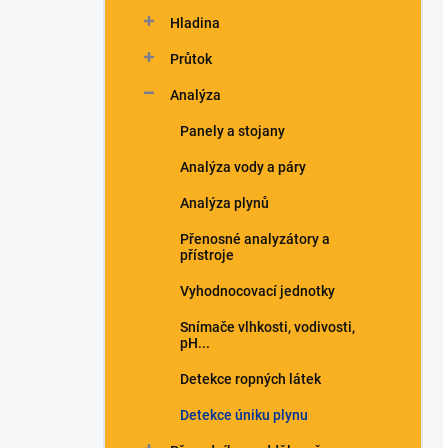
n
Hladina
í
p
Průtok
a
n
Analýza
e
Panely a stojany
l
Analýza vody a páry
Analýza plynů
Přenosné analyzátory a
přístroje
Vyhodnocovací jednotky
Snímače vlhkosti, vodivosti,
pH...
Detekce ropných látek
Detekce úniku plynu