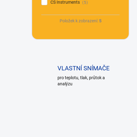
CS Instruments
5
Položek k zobrazení:
5
VLASTNÍ SNÍMAČE
pro teplotu, tlak, průtok a
analýzu