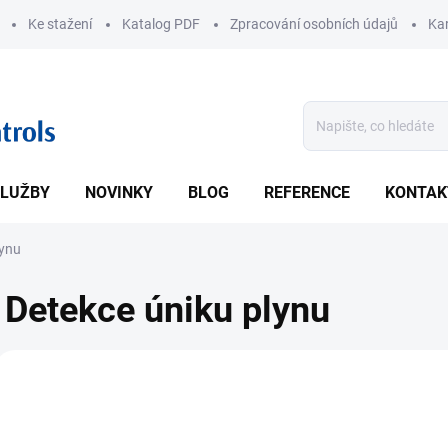
Ke stažení
Katalog PDF
Zpracování osobních údajů
Kar
LUŽBY
NOVINKY
BLOG
REFERENCE
KONTAK
lynu
Detekce úniku plynu
V
ý
3117
p
i