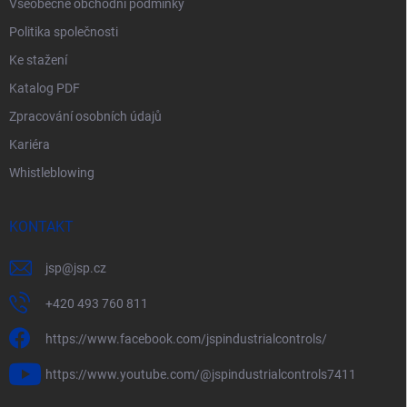
Všeobecné obchodní podmínky
Politika společnosti
Ke stažení
Katalog PDF
Zpracování osobních údajů
Kariéra
Whistleblowing
KONTAKT
jsp
@
jsp.cz
+420 493 760 811
https://www.facebook.com/jspindustrialcontrols/
https://www.youtube.com/@jspindustrialcontrols7411