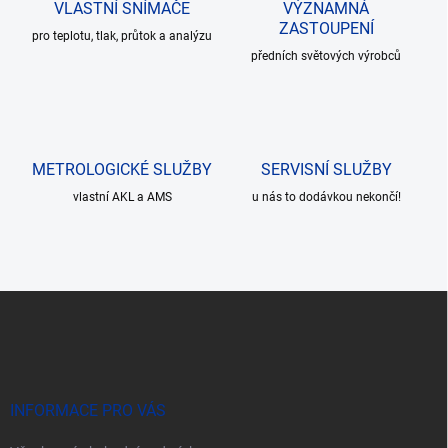
c
VLASTNÍ SNÍMAČE
VÝZNAMNÁ
í
ZASTOUPENÍ
pro teplotu, tlak, průtok a analýzu
p
r
předních světových výrobců
v
k
y
v
ý
METROLOGICKÉ SLUŽBY
SERVISNÍ SLUŽBY
p
i
vlastní AKL a AMS
u nás to dodávkou nekončí!
s
u
Z
á
p
a
t
í
INFORMACE PRO VÁS