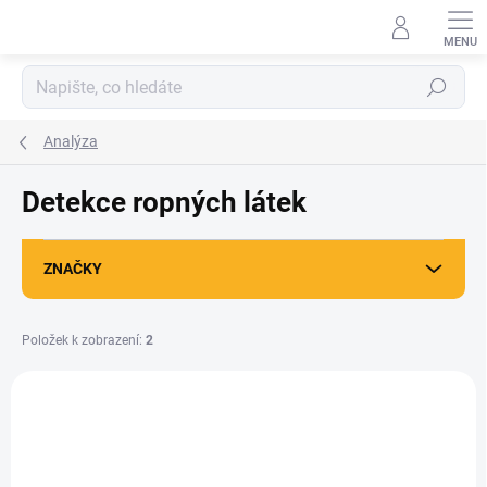
Přejít
na
obsah
Hledat
Analýza
Detekce ropných látek
ZNAČKY
Položek k zobrazení:
2
V
ý
p
i
s