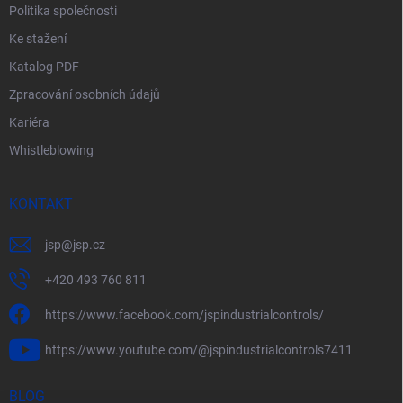
Politika společnosti
Ke stažení
Katalog PDF
Zpracování osobních údajů
Kariéra
Whistleblowing
KONTAKT
jsp
@
jsp.cz
+420 493 760 811
https://www.facebook.com/jspindustrialcontrols/
https://www.youtube.com/@jspindustrialcontrols7411
BLOG