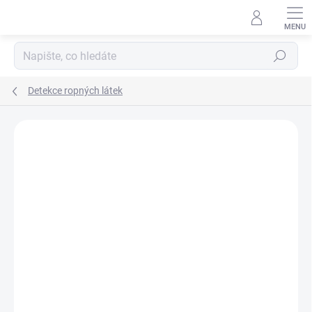
Přejít
na
obsah
Hledat
Detekce ropných látek
ZNAČKA:
LDI