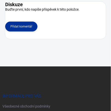
Diskuze
Buďte první, kdo napíše příspěvek k této položce.
Přidat komentář
Z
á
p
a
t
í
INFORMACE PRO VÁS
Všeobecné obchodní podmínky