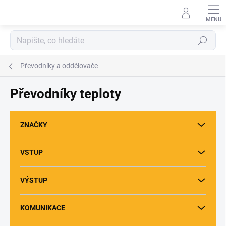
Přejít
na
obsah
Hledat
Převodníky a oddělovače
Převodníky teploty
ZNAČKY
VSTUP
VÝSTUP
KOMUNIKACE