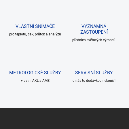
k
c
o
í
p
v
r
á
v
VLASTNÍ SNÍMAČE
VÝZNAMNÁ
n
k
ZASTOUPENÍ
í
pro teplotu, tlak, průtok a analýzu
y
předních světových výrobců
v
ý
p
i
s
u
METROLOGICKÉ SLUŽBY
SERVISNÍ SLUŽBY
vlastní AKL a AMS
u nás to dodávkou nekončí!
Z
á
p