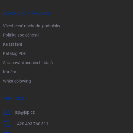
a
t
í
INFORMACE PRO VÁS
Všeobecné obchodní podmínky
Politika společnosti
Ke stažení
Katalog PDF
Zpracování osobních údajů
Kariéra
Whistleblowing
KONTAKT
jsp
@
jsp.cz
+420 493 760 811