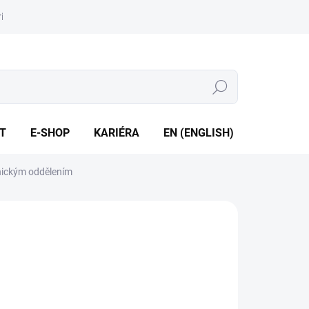
iéra
Whistleblowing
Hledat
T
E-SHOP
KARIÉRA
EN (ENGLISH)
nickým oddělením
tup Pt100 • Přesnost až 0,1 % • Výstup proud / napětí • Galv.
lení 2,5 kVAC
ILNÍ INFORMACE