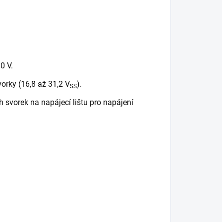
0 V.
vorky (16,8 až 31,2 V
).
SS
 svorek na napájecí lištu pro napájení