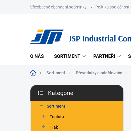
Přejít
Všeobecné obchodní podmínky
Politika společnosti
na
obsah
O NÁS
SORTIMENT
PARTNEŘI
S
Domů
Sortiment
Převodníky a oddělovače
P
Kategorie
o
Přeskočit
s
kategorie
t
Sortiment
r
Teplota
a
n
Tlak