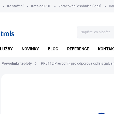
Ke stažení
Katalog PDF
Zpracování osobních údajů
Kar
LUŽBY
NOVINKY
BLOG
REFERENCE
KONTAK
Převodníky teploty
PR3112 Převodník pro odporová čidla s galva
ZNAČKA:
PR ELECTRONICS
• Vs
oddě
DETA