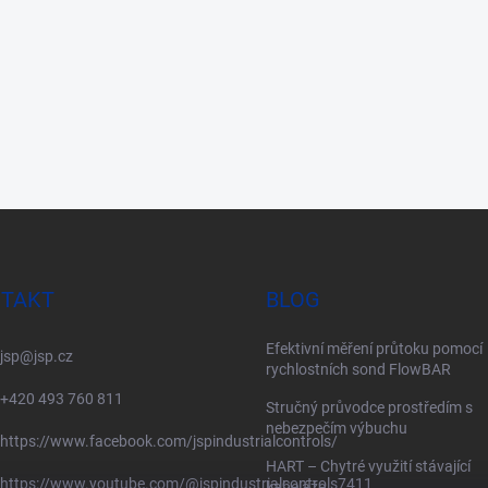
TAKT
BLOG
Efektivní měření průtoku pomocí
jsp
@
jsp.cz
rychlostních sond FlowBAR
+420 493 760 811
Stručný průvodce prostředím s
nebezpečím výbuchu
https://www.facebook.com/jspindustrialcontrols/
HART – Chytré využití stávající
https://www.youtube.com/@jspindustrialcontrols7411
kabeláže