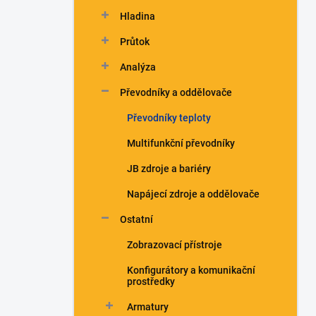
n
Hladina
í
p
Průtok
a
n
Analýza
e
Převodníky a oddělovače
l
Převodníky teploty
Multifunkční převodníky
JB zdroje a bariéry
Napájecí zdroje a oddělovače
Ostatní
Zobrazovací přístroje
Konfigurátory a komunikační
prostředky
Armatury