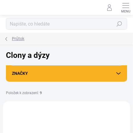
Přejít
na
obsah
Hledat
Průtok
Clony a dýzy
ZNAČKY
Položek k zobrazení:
9
V
ý
p
i
s