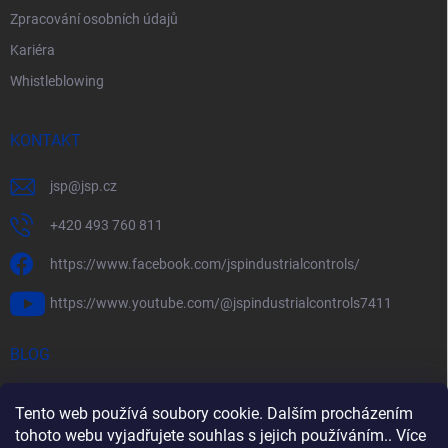
Zpracování osobních údajů
Kariéra
Whistleblowing
KONTAKT
jsp
@
jsp.cz
+420 493 760 811
https://www.facebook.com/jspindustrialcontrols/
https://www.youtube.com/@jspindustrialcontrols7411
BLOG
Efektivní měření průtoku pomocí rychlostních sond FlowBAR
Tento web používá soubory cookie. Dalším procházením
Stručný průvodce prostředím s nebezpečím výbuchu
tohoto webu vyjadřujete souhlas s jejich používáním.. Více