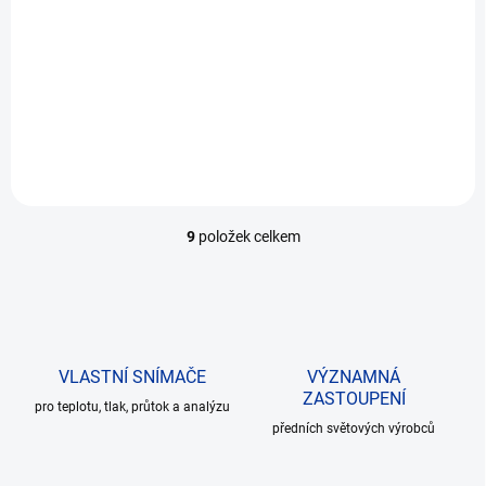
• Jmenovitá světlost DN 50
až DN 500 • Maximální tlak
až PN 320
9
položek celkem
O
v
l
á
d
a
c
VLASTNÍ SNÍMAČE
VÝZNAMNÁ
í
ZASTOUPENÍ
pro teplotu, tlak, průtok a analýzu
p
r
předních světových výrobců
v
k