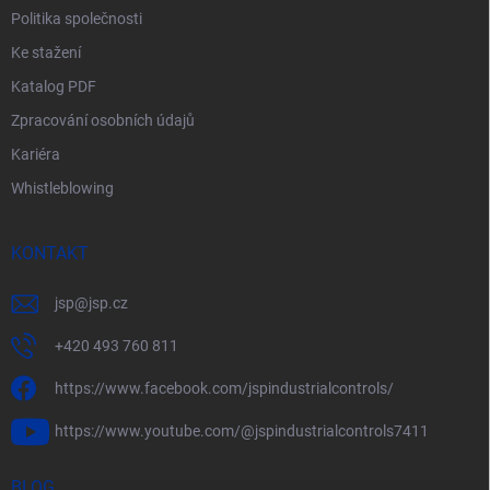
Politika společnosti
Ke stažení
Katalog PDF
Zpracování osobních údajů
Kariéra
Whistleblowing
KONTAKT
jsp
@
jsp.cz
+420 493 760 811
https://www.facebook.com/jspindustrialcontrols/
https://www.youtube.com/@jspindustrialcontrols7411
BLOG