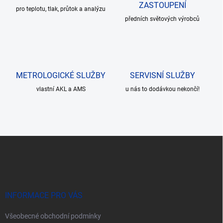
í
ZASTOUPENÍ
pro teplotu, tlak, průtok a analýzu
p
r
předních světových výrobců
v
k
y
v
ý
METROLOGICKÉ SLUŽBY
SERVISNÍ SLUŽBY
p
i
vlastní AKL a AMS
u nás to dodávkou nekončí!
s
u
Z
á
p
a
t
í
INFORMACE PRO VÁS
Všeobecné obchodní podmínky