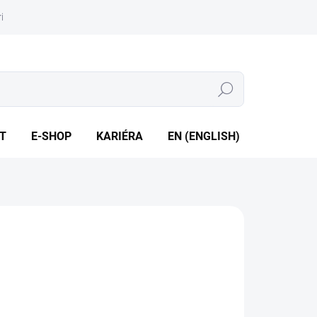
iéra
Whistleblowing
Hledat
T
E-SHOP
KARIÉRA
EN (ENGLISH)
ě ke stažení
ILNÍ INFORMACE
ZEPTAT SE