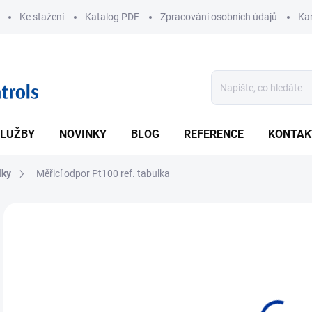
Ke stažení
Katalog PDF
Zpracování osobních údajů
Kar
LUŽBY
NOVINKY
BLOG
REFERENCE
KONTAK
lky
Měřicí odpor Pt100 ref. tabulka
Voln
DETA