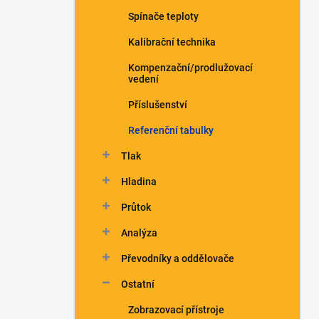
n
Spínače teploty
í
p
Kalibrační technika
a
n
Kompenzační/prodlužovací
vedení
e
l
Příslušenství
Referenční tabulky
Tlak
Hladina
Průtok
Analýza
Převodníky a oddělovače
Ostatní
Zobrazovací přístroje