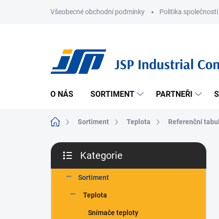
Přejít
Všeobecné obchodní podmínky
Politika společnosti
na
obsah
O NÁS
SORTIMENT
PARTNEŘI
S
Domů
Sortiment
Teplota
Referenční tabu
P
Kategorie
o
Přeskočit
s
kategorie
t
Sortiment
r
Teplota
a
n
Snímače teploty