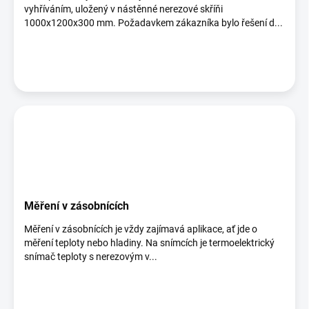
ů
vyhříváním, uložený v nástěnné nerezové skříňi
1000x1200x300 mm. Požadavkem zákazníka bylo řešení d...
Měření v zásobnících
Měření v zásobnících je vždy zajímavá aplikace, ať jde o
měření teploty nebo hladiny. Na snímcích je termoelektrický
snímač teploty s nerezovým v...