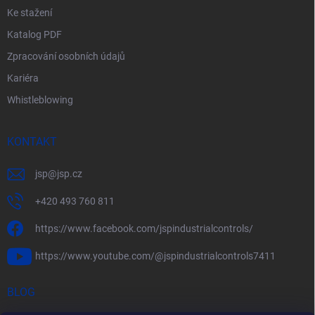
i
Ke stažení
s
Katalog PDF
u
Zpracování osobních údajů
Kariéra
Whistleblowing
KONTAKT
jsp
@
jsp.cz
+420 493 760 811
https://www.facebook.com/jspindustrialcontrols/
https://www.youtube.com/@jspindustrialcontrols7411
BLOG