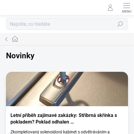
Přejít
na
obsah
Hledat
Domů
Novinky
V
ý
p
i
s
č
l
Letní příběh zajímavé zakázky: Stříbrná skřínka s
á
pokladem? Poklad odhalen …
n
k
Zkompletovaný solenoidový kabinet s odvětráváním a