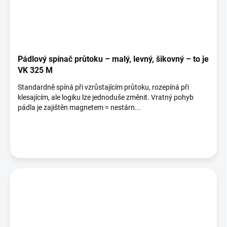
Pádlový spínač průtoku – malý, levný, šikovný – to je
VK 325 M
Standardně spíná při vzrůstajícím průtoku, rozepíná při
klesajícím, ale logiku lze jednoduše změnit. Vratný pohyb
pádla je zajištěn magnetem = nestárn...