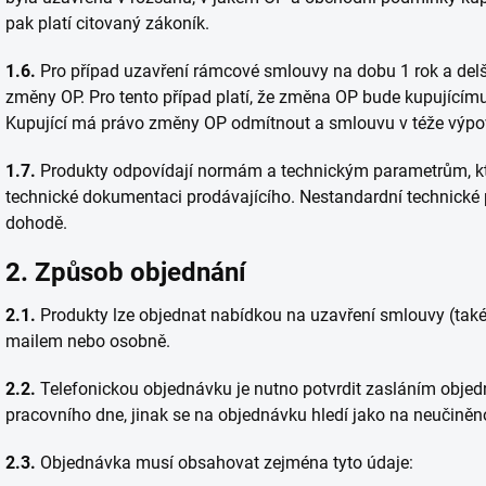
pak platí citovaný zákoník.
1.6.
Pro případ uzavření rámcové smlouvy na dobu 1 rok a delší
změny OP. Pro tento případ platí, že změna OP bude kupující
Kupující má právo změny OP odmítnout a smlouvu v téže výpo
1.7.
Produkty odpovídají normám a technickým parametrům, kte
technické dokumentaci prodávajícího. Nestandardní technické
dohodě.
2. Způsob objednání
2.1.
Produkty lze objednat nabídkou na uzavření smlouvy (také 
mailem nebo osobně.
2.2.
Telefonickou objednávku je nutno potvrdit zasláním objed
pracovního dne, jinak se na objednávku hledí jako na neučiněn
2.3.
Objednávka musí obsahovat zejména tyto údaje: