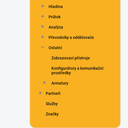
n
Hladina
í
p
Průtok
a
n
Analýza
e
Převodníky a oddělovače
l
Ostatní
Zobrazovací přístroje
Konfigurátory a komunikační
prostředky
Armatury
Partneři
Služby
Značky