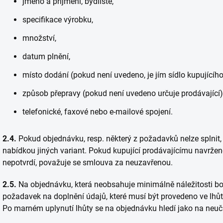
jméno a příjmení, bydliště,
specifikace výrobku,
množství,
datum plnění,
místo dodání (pokud není uvedeno, je jím sídlo kupujícího
způsob přepravy (pokud není uvedeno určuje prodávající)
telefonické, faxové nebo e-mailové spojení.
2.4.
Pokud objednávku, resp. některý z požadavků nelze splnit,
nabídkou jiných variant. Pokud kupující prodávajícímu navrž
nepotvrdí, považuje se smlouva za neuzavřenou.
2.5.
Na objednávku, která neobsahuje minimálně náležitosti bod
požadavek na doplnění údajů, které musí být provedeno ve lhů
Po marném uplynutí lhůty se na objednávku hledí jako na neuč