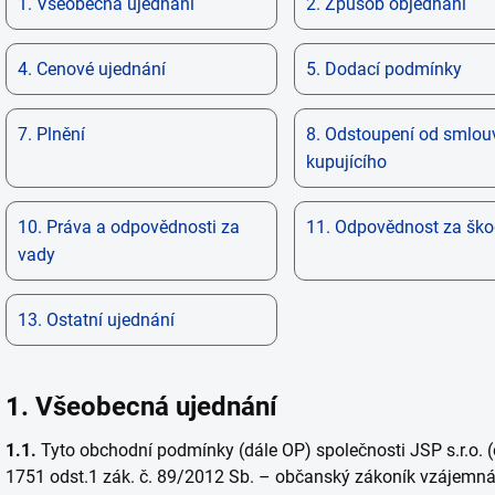
1. Všeobecná ujednání
2. Způsob objednání
4. Cenové ujednání
5.
Dodací podmínky
7. Plnění
8. Odstoupení od smlou
kupujícího
10. Práva a odpovědnosti za
11. Odpovědnost za šk
vady
13. Ostatní ujednání
1. Všeobecná ujednání
1.1.
Tyto obchodní podmínky (dále OP) společnosti JSP s.r.o. (d
1751 odst.1 zák. č. 89/2012 Sb. – občanský zákoník vzájemná 