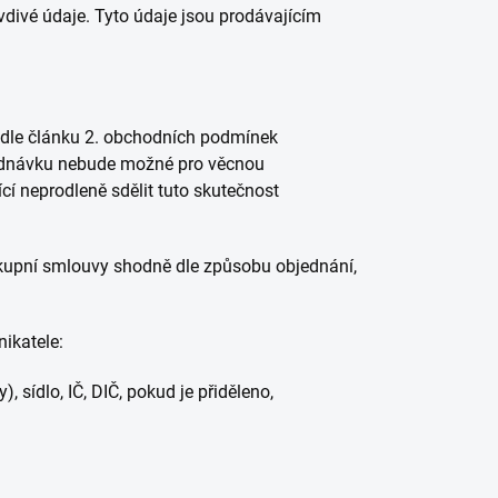
vdivé údaje. Tyto údaje jsou prodávajícím
odle článku 2. obchodních podmínek
bjednávku nebude možné pro věcnou
cí neprodleně sdělit tuto skutečnost
 kupní smlouvy shodně dle způsobu objednání,
ikatele:
, sídlo, IČ, DIČ, pokud je přiděleno,