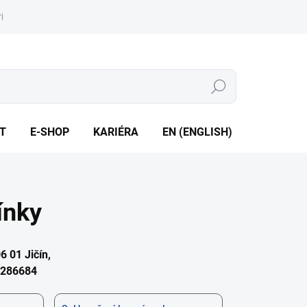
iéra
Whistleblowing
Hledat
T
E-SHOP
KARIÉRA
EN (ENGLISH)
ínky
6 01 Jičín,
9286684