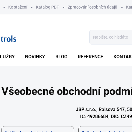
Ke stažení
Katalog PDF
Zpracování osobních údajů
Kar
LUŽBY
NOVINKY
BLOG
REFERENCE
KONTAK
Všeobecné obchodní podm
JSP s.r.o., Raisova 547, 50
IČ: 49286684, DIČ: CZ4