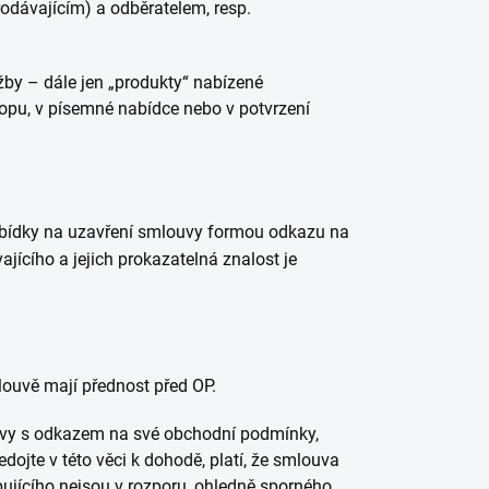
odávajícím) a odběratelem, resp.
žby – dále jen „produkty“ nabízené
opu, v písemné nabídce nebo v potvrzení
nabídky na uzavření smlouvy formou odkazu na
ajícího a jejich prokazatelná znalost je
ouvě mají přednost před OP.
ouvy s odkazem na své obchodní podmínky,
edojte v této věci k dohodě, platí, že smlouva
ujícího nejsou v rozporu, ohledně sporného