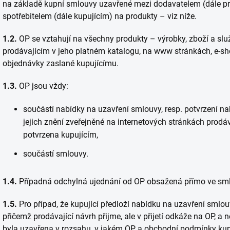
na základě kupní smlouvy uzavřené mezi dodavatelem (dále pr
spotřebitelem (dále kupujícím) na produkty – viz níže.
1.2.
OP se vztahují na všechny produkty – výrobky, zboží a slu
prodávajícím v jeho platném katalogu, na www stránkách, e-sh
objednávky zaslané kupujícímu.
1.3.
OP jsou vždy:
součástí nabídky na uzavření smlouvy, resp. potvrzení 
jejich znění zveřejněné na internetových stránkách prodáv
potvrzena kupujícím,
součástí smlouvy.
1.4.
Případná odchylná ujednání od OP obsažená přímo ve sml
1.5.
Pro případ, že kupující předloží nabídku na uzavření sml
přičemž prodávající návrh přijme, ale v přijetí odkáže na OP, a n
byla uzavřena v rozsahu, v jakém OP a obchodní podmínky kup