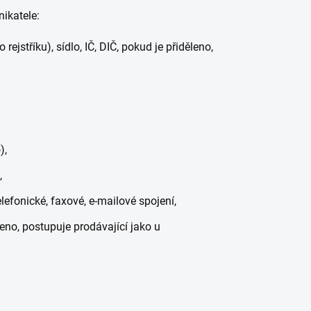
ikatele:
ejstříku), sídlo, IČ, DIČ, pokud je přiděleno,
),
,
efonické, faxové, e-mailové spojení,
eno, postupuje prodávající jako u