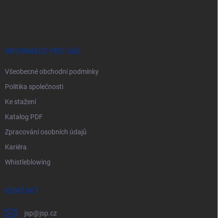
á
p
a
t
í
INFORMACE PRO VÁS
Všeobecné obchodní podmínky
Politika společnosti
Ke stažení
Katalog PDF
Zpracování osobních údajů
Kariéra
Whistleblowing
KONTAKT
jsp
@
jsp.cz