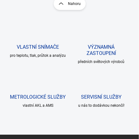
r
Nahoru
á
á
d
n
a
k
c
o
í
p
v
r
á
v
VLASTNÍ SNÍMAČE
VÝZNAMNÁ
n
k
ZASTOUPENÍ
í
pro teplotu, tlak, průtok a analýzu
y
předních světových výrobců
v
ý
p
i
s
u
METROLOGICKÉ SLUŽBY
SERVISNÍ SLUŽBY
vlastní AKL a AMS
u nás to dodávkou nekončí!
Z