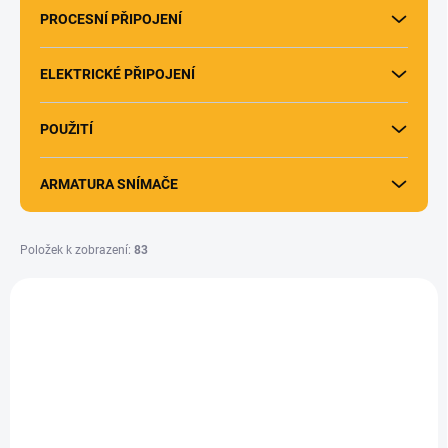
PROCESNÍ PŘIPOJENÍ
ELEKTRICKÉ PŘIPOJENÍ
POUŽITÍ
ARMATURA SNÍMAČE
Položek k zobrazení:
83
V
ý
p
i
s
p
r
o