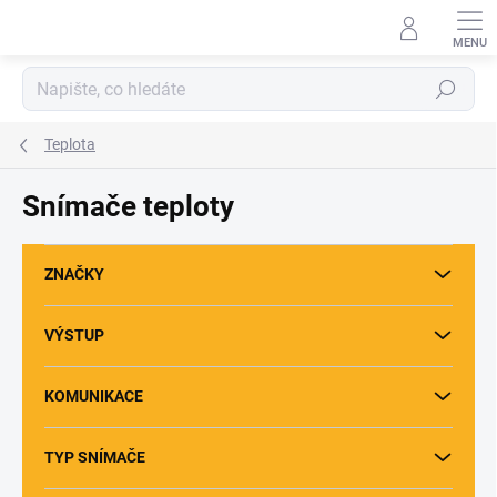
Přejít
na
obsah
Hledat
Teplota
Snímače teploty
ZNAČKY
VÝSTUP
KOMUNIKACE
TYP SNÍMAČE