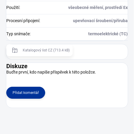
Použití
:
všeobecné měření, prostředí Ex
Procesní připojení
:
upevňovací šroubení/příruba
Typ snímače
:
termoelektrické (TC)
Katalogový list CZ (713.4 kB)
Diskuze
Buďte první, kdo napíše příspěvek k této položce.
Přidat komentář