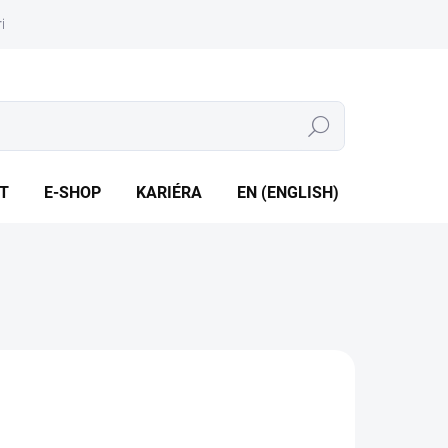
iéra
Whistleblowing
Hledat
T
E-SHOP
KARIÉRA
EN (ENGLISH)
2865
0939