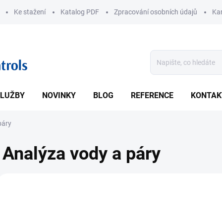
Ke stažení
Katalog PDF
Zpracování osobních údajů
Kar
LUŽBY
NOVINKY
BLOG
REFERENCE
KONTAK
páry
Analýza vody a páry
V
ý
2401
p
i