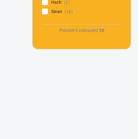
Hach
2
Swan
18
Položek k zobrazení:
20