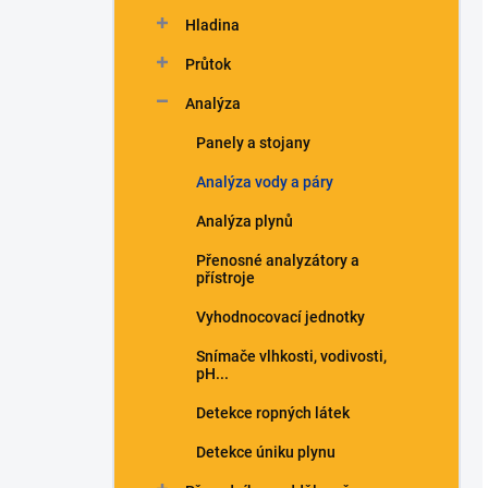
n
Hladina
í
p
Průtok
a
n
Analýza
e
Panely a stojany
l
Analýza vody a páry
Analýza plynů
Přenosné analyzátory a
přístroje
Vyhodnocovací jednotky
Snímače vlhkosti, vodivosti,
pH...
Detekce ropných látek
Detekce úniku plynu