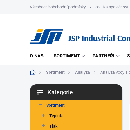
Přejít
Všeobecné obchodní podmínky
Politika společnosti
na
obsah
O NÁS
SORTIMENT
PARTNEŘI
S
Domů
Sortiment
Analýza
Analýza vody a 
P
Kategorie
o
Přeskočit
s
kategorie
t
Sortiment
r
Teplota
a
n
Tlak