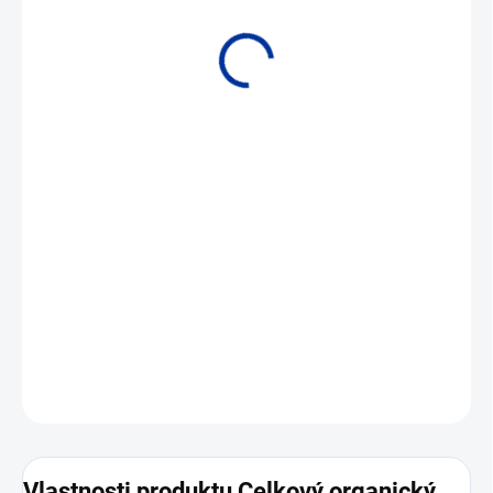
• Monitor AMI LineTOC • Typické aplikace: měření obsahu TOC
v doplňovací demi vodě, za mixy nebo řízení provozu anexů dle
TOC
DETAILNÍ INFORMACE
ZEPTAT SE
Vlastnosti produktu Celkový organický