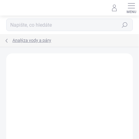
Přejít
na
obsah
Hledat
Analýza vody a páry
ZNAČKA:
SWAN