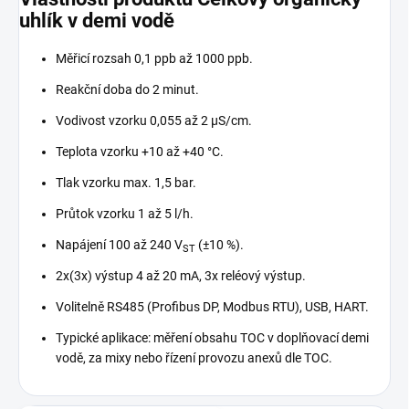
uhlík v demi vodě
Měřicí rozsah 0,1 ppb až 1000 ppb.
Reakční doba do 2 minut.
Vodivost vzorku 0,055 až 2 μS/cm.
Teplota vzorku +10 až +40 °C.
Tlak vzorku max. 1,5 bar.
Průtok vzorku 1 až 5 l/h.
Napájení 100 až 240 V
(±10 %).
ST
2x(3x) výstup 4 až 20 mA, 3x reléový výstup.
Volitelně RS485 (Profibus DP, Modbus RTU), USB, HART.
Typické aplikace: měření obsahu TOC v doplňovací demi
vodě, za mixy nebo řízení provozu anexů dle TOC.