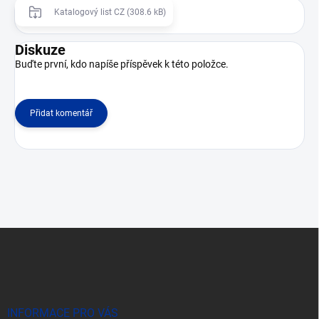
Katalogový list CZ (308.6 kB)
Diskuze
Buďte první, kdo napíše příspěvek k této položce.
Přidat komentář
Z
á
p
a
t
í
INFORMACE PRO VÁS