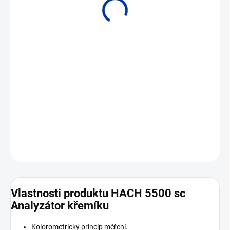
• Rozsah 0 až 5000 μg/L SiO2 • Výstup 4 až 20 mA
DETAILNÍ INFORMACE
ZEPTAT SE
Vlastnosti produktu HACH 5500 sc
Analyzátor křemíku
Kolorometrický princip měření.