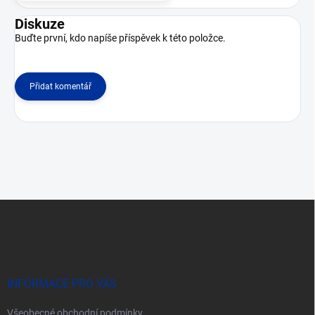
Diskuze
Buďte první, kdo napíše příspěvek k této položce.
Přidat komentář
Z
á
p
a
t
í
INFORMACE PRO VÁS
Všeobecné obchodní podmínky