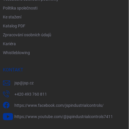
Politika společnosti
Ke stažení
Katalog PDF
Zpracování osobních údajů
Kariéra
Whistleblowing
KONTAKT
jsp
@
jsp.cz
+420 493 760 811
https://www.facebook.com/jspindustrialcontrols/
https://www.youtube.com/@jspindustrialcontrols7411