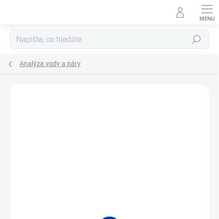
Přejít
na
obsah
Hledat
Analýza vody a páry
ZNAČKA:
HACH