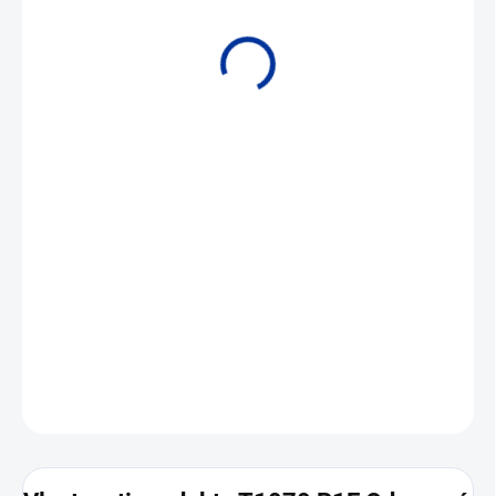
• Měřicí odpor 1x/2x Pr100 • Měřicí rozsah -50 až +100 °C •
Ochrana Ex pevným závěrem
DETAILNÍ INFORMACE
ZEPTAT SE