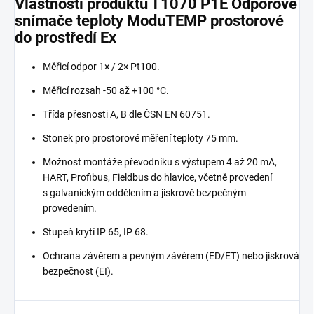
Vlastnosti produktu T1070 P1E Odporové
snímače teploty ModuTEMP prostorové
do prostředí Ex
Měřicí odpor 1× / 2× Pt100.
Měřicí rozsah -50 až +100 °C.
Třída přesnosti A, B dle ČSN EN 60751.
Stonek pro prostorové měření teploty 75 mm.
Možnost montáže převodníku s výstupem 4 až 20 mA,
HART, Profibus, Fieldbus do hlavice, včetně provedení
s galvanickým oddělením a jiskrově bezpečným
provedením.
Stupeň krytí IP 65, IP 68.
Ochrana závěrem a pevným závěrem (ED/ET) nebo jiskrová
bezpečnost (EI).