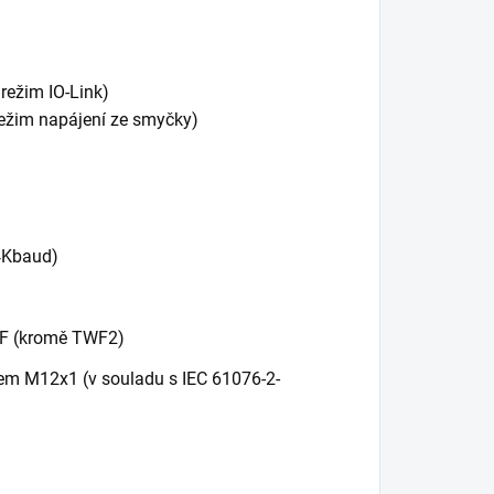
režim IO-Link)
režim napájení ze smyčky)
,4Kbaud)
TWF (kromě TWF2)
m M12x1 (v souladu s IEC 61076-2-