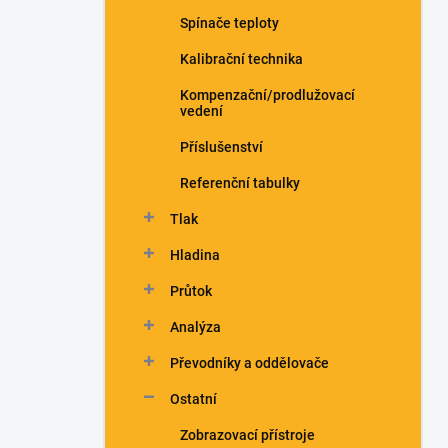
n
Spínače teploty
í
p
Kalibrační technika
a
n
Kompenzační/prodlužovací
vedení
e
l
Příslušenství
Referenční tabulky
Tlak
Hladina
Průtok
Analýza
Převodníky a oddělovače
Ostatní
Zobrazovací přístroje