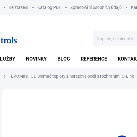
Ke stažení
Katalog PDF
Zpracování osobních údajů
Kar
LUŽBY
NOVINKY
BLOG
REFERENCE
KONTAK
EVOMINI IOD Snímač teploty z nerezové oceli s rozhraním IO-Link
ZNAČKA:
ITALCOPPIE
• Od
mA, 
DETA