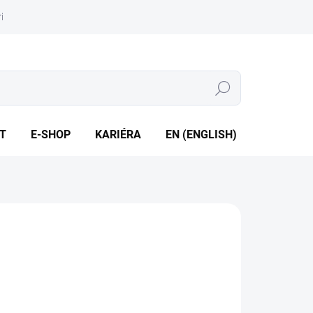
iéra
Whistleblowing
Hledat
T
E-SHOP
KARIÉRA
EN (ENGLISH)
porové čidlo • Měřicí rozsah -50 až +500 °C • Výstup 4 až 20
spínací • Připojení do potravinářských jímek
ILNÍ INFORMACE