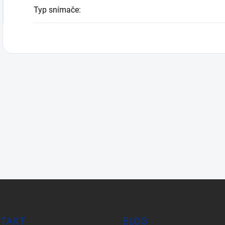
Typ snímače
:
TAKT
BLOG