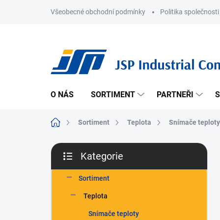
Přejít
Všeobecné obchodní podmínky
Politika společnosti
na
obsah
O NÁS
SORTIMENT
PARTNEŘI
S
Domů
Sortiment
Teplota
Snímače teploty
P
Kategorie
o
Přeskočit
s
kategorie
t
Sortiment
r
Teplota
a
n
Snímače teploty