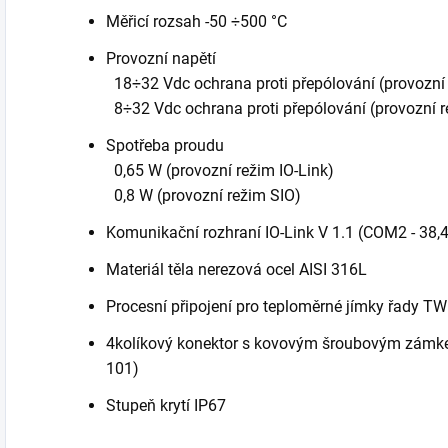
Měřicí rozsah -50 ÷500 °C
Provozní napětí
18÷32 Vdc ochrana proti přepólování (provozní 
8÷32 Vdc ochrana proti přepólování (provozní 
Spotřeba proudu
0,65 W (provozní režim IO-Link)
0,8 W (provozní režim SIO)
Komunikační rozhraní IO-Link V 1.1 (COM2 - 38
Materiál těla nerezová ocel AISI 316L
Procesní připojení pro teploměrné jímky řady 
4kolíkový konektor s kovovým šroubovým zámke
101)
Stupeň krytí IP67