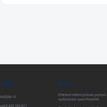
TAKT
BLOG
Efektivní měření průtoku pomocí
jsp
@
jsp.cz
rychlostních sond FlowBAR
+420 493 760 811