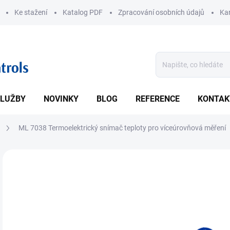
Ke stažení
Katalog PDF
Zpracování osobních údajů
Kar
LUŽBY
NOVINKY
BLOG
REFERENCE
KONTAK
ML 7038 Termoelektrický snímač teploty pro víceúrovňová měření
ZNAČKA:
THERMO-ELECTRA
• Ter
měři
DETA