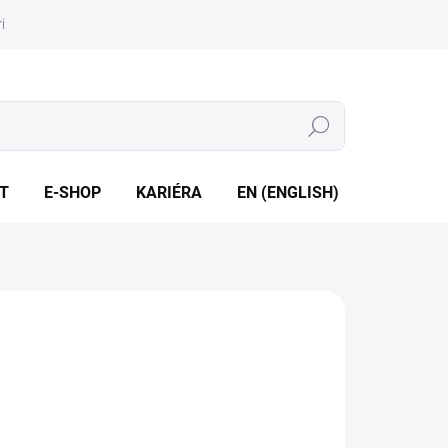
iéra
Whistleblowing
Hledat
T
E-SHOP
KARIÉRA
EN (ENGLISH)
močlánek “K“, “T“, “J“, “E“, “N“, “U“, “L“. • Počet a délka
cích bodů dle přání zákazníka
ILNÍ INFORMACE