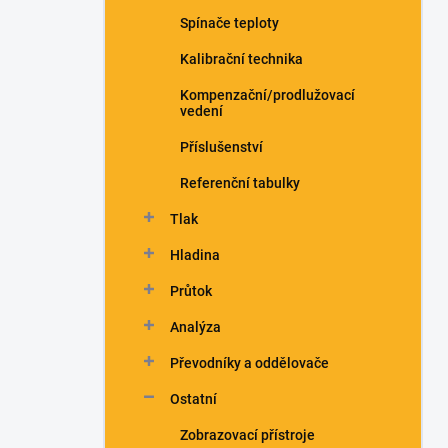
n
Spínače teploty
í
p
Kalibrační technika
a
n
Kompenzační/prodlužovací
vedení
e
l
Příslušenství
Referenční tabulky
Tlak
Hladina
Průtok
Analýza
Převodníky a oddělovače
Ostatní
Zobrazovací přístroje