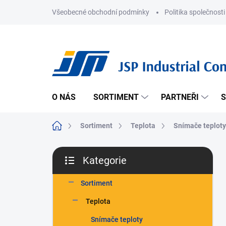
Přejít
Všeobecné obchodní podmínky
Politika společnosti
na
obsah
O NÁS
SORTIMENT
PARTNEŘI
S
Domů
Sortiment
Teplota
Snímače teploty
P
Kategorie
o
Přeskočit
s
kategorie
t
Sortiment
r
Teplota
a
n
Snímače teploty