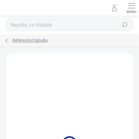
Přejít
na
obsah
Hledat
Referenční tabulky