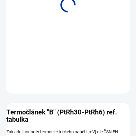
Volně ke stažení
DETAILNÍ INFORMACE
ZEPTAT SE
Termočlánek "B" (PtRh30-PtRh6) ref.
tabulka
Základní hodnoty termoelektrického napětí [mV] dle ČSN EN