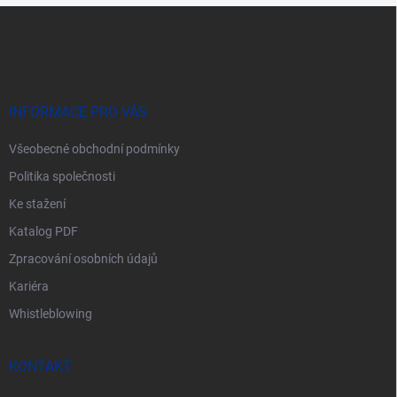
Z
á
p
a
t
í
INFORMACE PRO VÁS
Všeobecné obchodní podmínky
Politika společnosti
Ke stažení
Katalog PDF
Zpracování osobních údajů
Kariéra
Whistleblowing
KONTAKT