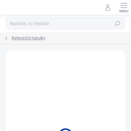
Přejít
na
obsah
Hledat
Referenční tabulky