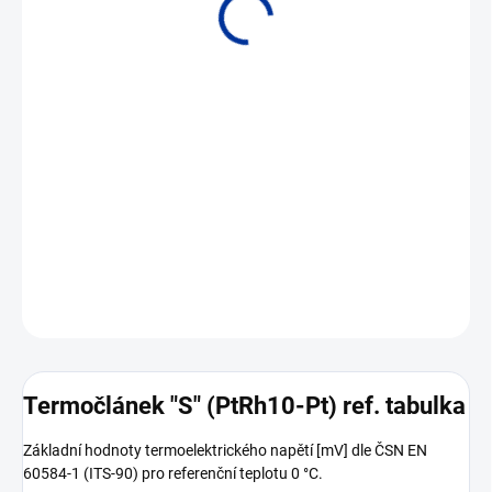
Volně ke stažení
DETAILNÍ INFORMACE
ZEPTAT SE
Termočlánek "S" (PtRh10-Pt) ref. tabulka
Základní hodnoty termoelektrického napětí [mV] dle ČSN EN
60584-1 (ITS-90) pro referenční teplotu 0 °C.