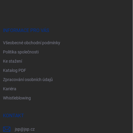
á
p
a
t
í
INFORMACE PRO VÁS
Všeobecné obchodní podmínky
Politika společnosti
Ke stažení
Katalog PDF
Zpracování osobních údajů
Kariéra
Whistleblowing
KONTAKT
jsp
@
jsp.cz