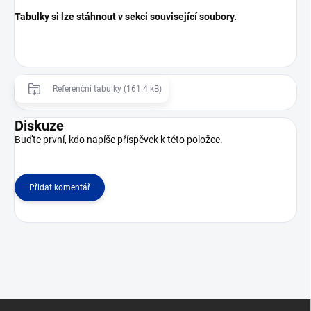
Tabulky si lze stáhnout v sekci související soubory.
Referenční tabulky (161.4 kB)
Diskuze
Buďte první, kdo napíše příspěvek k této položce.
Přidat komentář
Z