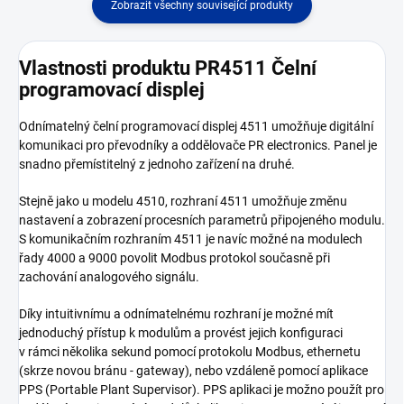
Zobrazit všechny související produkty
Vlastnosti produktu PR4511 Čelní
programovací displej
Odnímatelný čelní programovací displej 4511 umožňuje digitální
komunikaci pro převodníky a oddělovače PR electronics. Panel je
snadno přemístitelný z jednoho zařízení na druhé.
Stejně jako u modelu 4510, rozhraní 4511 umožňuje změnu
nastavení a zobrazení procesních parametrů připojeného modulu.
S komunikačním rozhraním 4511 je navíc možné na modulech
řady 4000 a 9000 povolit Modbus protokol současně při
zachování analogového signálu.
Díky intuitivnímu a odnímatelnému rozhraní je možné mít
jednoduchý přístup k modulům a provést jejich konfiguraci
v rámci několika sekund pomocí protokolu Modbus, ethernetu
(skrze novou bránu - gateway), nebo vzdáleně pomocí aplikace
PPS (Portable Plant Supervisor). PPS aplikaci je možno použít pro