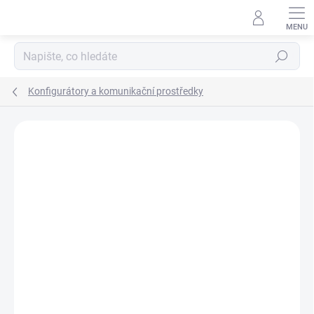
Přejít
na
obsah
Hledat
Konfigurátory a komunikační prostředky
ZNAČKA:
PR ELECTRONICS