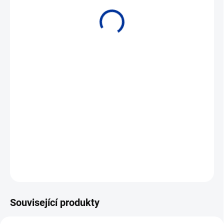
Zobrazování a nastavování parametrů převodníků a oddělovačů
PR electronics • Rozhraní protokolu Modbus RTU pomocí RS 485
DETAILNÍ INFORMACE
ZEPTAT SE
Související produkty