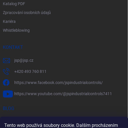
Katalog PDF
Zpracování osobních údajů
Kariéra
Whistleblowing
KONTAKT
jsp
@
jsp.cz
+420 493 760 811
https://www.facebook.com/jspindustrialcontrols/
https://www.youtube.com/@jspindustrialcontrols7411
BLOG
Efektivní měření průtoku pomocí rychlostních sond FlowBAR
Tento web používá soubory cookie. Dalším procházením