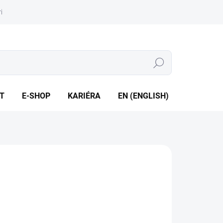
iéra
Whistleblowing
Hledat
T
E-SHOP
KARIÉRA
EN (ENGLISH)
tekce netěsností plynu v tlakových soustavách
ILNÍ INFORMACE
ZEPTAT SE