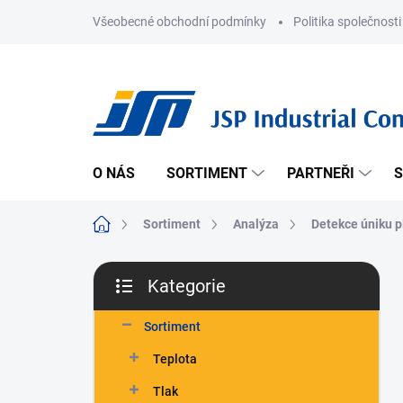
Přejít
Všeobecné obchodní podmínky
Politika společnosti
na
obsah
O NÁS
SORTIMENT
PARTNEŘI
S
Domů
Sortiment
Analýza
Detekce úniku p
P
Kategorie
o
Přeskočit
s
kategorie
t
Sortiment
r
Teplota
a
n
Tlak