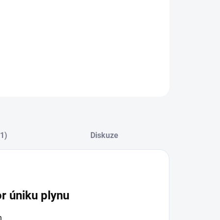
(1)
Diskuze
r úniku plynu
h