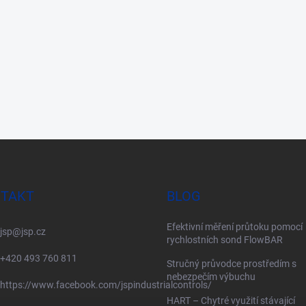
TAKT
BLOG
Efektivní měření průtoku pomocí
jsp
@
jsp.cz
rychlostních sond FlowBAR
+420 493 760 811
Stručný průvodce prostředím s
nebezpečím výbuchu
https://www.facebook.com/jspindustrialcontrols/
HART – Chytré využití stávající