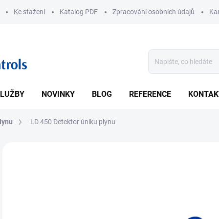
Ke stažení
Katalog PDF
Zpracování osobních údajů
Kar
LUŽBY
NOVINKY
BLOG
REFERENCE
KONTAK
lynu
LD 450 Detektor úniku plynu
ZNAČKA:
CS INSTRUMENTS
• De
DETA