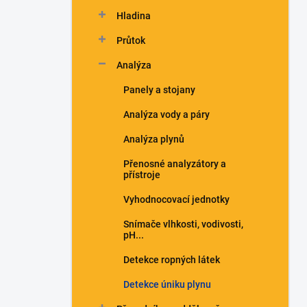
n
Hladina
í
p
Průtok
a
n
Analýza
e
Panely a stojany
l
Analýza vody a páry
Analýza plynů
Přenosné analyzátory a
přístroje
Vyhodnocovací jednotky
Snímače vlhkosti, vodivosti,
pH...
Detekce ropných látek
Detekce úniku plynu