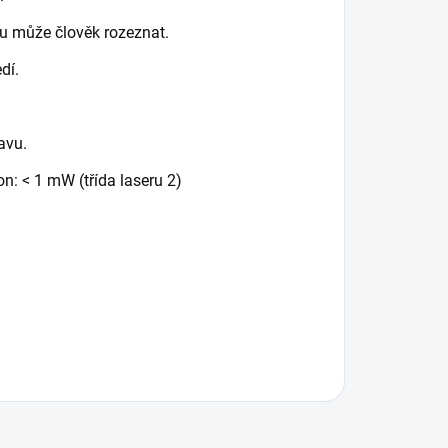
ou může člověk rozeznat.
dí.
avu.
on: < 1 mW (třída laseru 2)