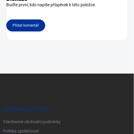
Buďte první, kdo napíše příspěvek k této položce.
Přidat komentář
Z
á
p
a
t
í
INFORMACE PRO VÁS
Všeobecné obchodní podmínky
Politika společnosti