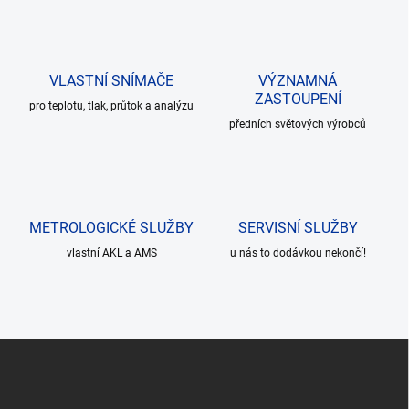
d
k
a
o
c
v
í
á
p
VLASTNÍ SNÍMAČE
VÝZNAMNÁ
n
r
ZASTOUPENÍ
v
í
pro teplotu, tlak, průtok a analýzu
k
předních světových výrobců
y
v
ý
p
i
METROLOGICKÉ SLUŽBY
s
SERVISNÍ SLUŽBY
u
vlastní AKL a AMS
u nás to dodávkou nekončí!
Z
á
p
a