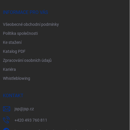
t
í
INFORMACE PRO VÁS
Všeobecné obchodní podmínky
Politika společnosti
Ke stažení
Katalog PDF
Zpracování osobních údajů
Kariéra
Whistleblowing
KONTAKT
jsp
@
jsp.cz
+420 493 760 811