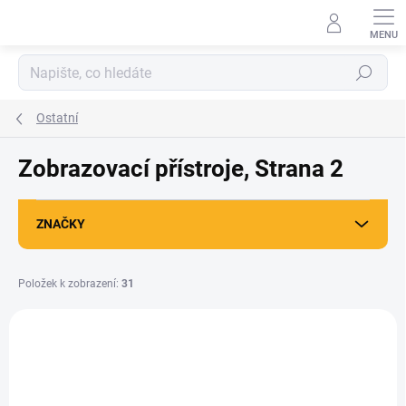
Přejít
na
obsah
Hledat
Ostatní
Zobrazovací přístroje
, Strana 2
ZNAČKY
Položek k zobrazení:
31
V
ý
p
i
s