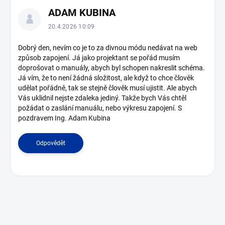
V
ADAM KUBINA
ý
p
20.4.2026 10:09
i
s
Dobrý den, nevím co je to za divnou módu nedávat na web
způsob zapojení. Já jako projektant se pořád musím
d
doprošovat o manuály, abych byl schopen nakreslit schéma.
i
Já vím, že to není žádná složitost, ale když to chce člověk
s
udělat pořádně, tak se stejně člověk musí ujistit. Ale abych
k
Vás uklidnil nejste zdaleka jediný. Takže bych Vás chtěl
u
požádat o zaslání manuálu, nebo výkresu zapojení. S
z
pozdravem Ing. Adam Kubina
í
Odpovědět