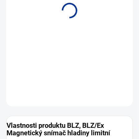
• Snímání až dvou hladin • Délka vodící tyče do 1 m
DETAILNÍ INFORMACE
ZEPTAT SE
Vlastnosti produktu BLZ, BLZ/Ex
Magnetický snímač hladiny limitní