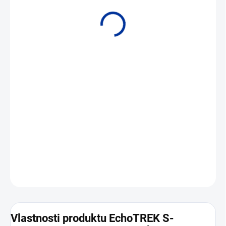
• Měřicí rozsah
až 25 m
• Výstupní signál 4 až 20 mA, HART
DETAILNÍ INFORMACE
ZEPTAT SE
Vlastnosti produktu EchoTREK S-