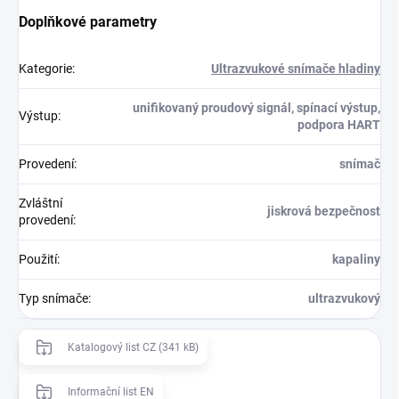
Doplňkové parametry
Kategorie
:
Ultrazvukové snímače hladiny
unifikovaný proudový signál, spínací výstup,
Výstup
:
podpora HART
Provedení
:
snímač
Zvláštní
jiskrová bezpečnost
provedení
:
Použití
:
kapaliny
Typ snímače
:
ultrazvukový
Katalogový list CZ (341 kB)
Informační list EN