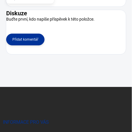
Diskuze
Buďte první, kdo napíše příspěvek k této položce.
Přidat komentář
Z
á
p
a
t
í
INFORMACE PRO VÁS