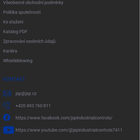
Všeobecné obchodní podmínky
Politika společnosti
Ke stažení
Katalog PDF
Zpracování osobních údajů
Kariéra
Whistleblowing
KONTAKT
jsp
@
jsp.cz
+420 493 760 811
https://www.facebook.com/jspindustrialcontrols/
https://www.youtube.com/@jspindustrialcontrols7411