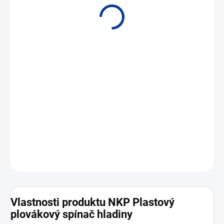
• Vodorovná montážní poloha • Materiál Polypropylen nebo PVDF
DETAILNÍ INFORMACE
ZEPTAT SE
Vlastnosti produktu NKP Plastový
plovákový spínač hladiny