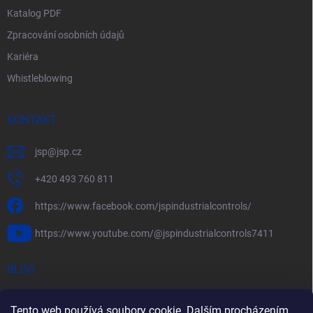
Katalog PDF
Zpracování osobních údajů
Kariéra
Whistleblowing
KONTAKT
jsp
@
jsp.cz
+420 493 760 811
https://www.facebook.com/jspindustrialcontrols/
https://www.youtube.com/@jspindustrialcontrols7411
BLOG
Efektivní měření průtoku pomocí rychlostních sond FlowBAR
Tento web používá soubory cookie. Dalším procházením