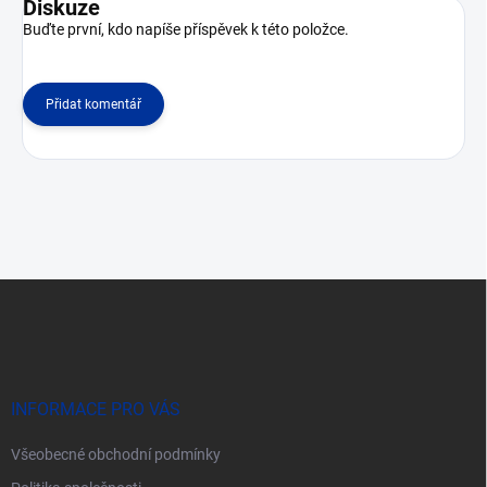
Diskuze
Buďte první, kdo napíše příspěvek k této položce.
Přidat komentář
Z
á
p
a
t
í
INFORMACE PRO VÁS
Všeobecné obchodní podmínky