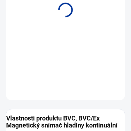
• Měření výšky hladiny kapalin v nádržích • Měřicí rozsah do 5 m.
DETAILNÍ INFORMACE
ZEPTAT SE
Vlastnosti produktu BVC, BVC/Ex
Magnetický snímač hladiny kontinuální