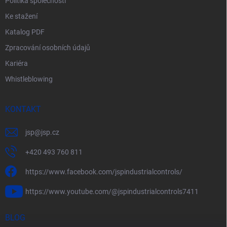
Politika společnosti
Ke stažení
Katalog PDF
Zpracování osobních údajů
Kariéra
Whistleblowing
KONTAKT
jsp
@
jsp.cz
+420 493 760 811
https://www.facebook.com/jspindustrialcontrols/
https://www.youtube.com/@jspindustrialcontrols7411
BLOG