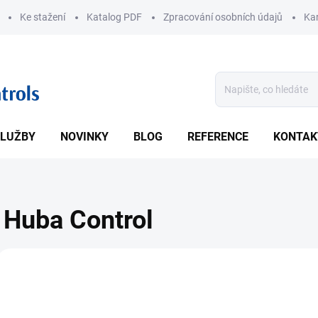
Ke stažení
Katalog PDF
Zpracování osobních údajů
Kar
LUŽBY
NOVINKY
BLOG
REFERENCE
KONTAK
Huba Control
V
1888
ý
p
i