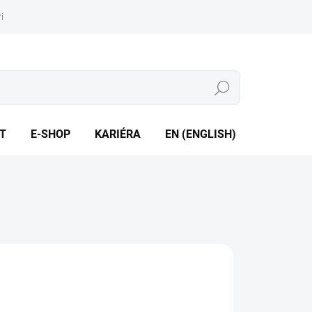
iéra
Whistleblowing
Hledat
T
E-SHOP
KARIÉRA
EN (ENGLISH)
1889