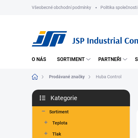
Přejít
Všeobecné obchodní podmínky
Politika společnosti
na
obsah
O NÁS
SORTIMENT
PARTNEŘI
S
Domů
Prodávané značky
Huba Control
P
Kategorie
o
Přeskočit
s
kategorie
t
Sortiment
r
Teplota
a
n
Tlak