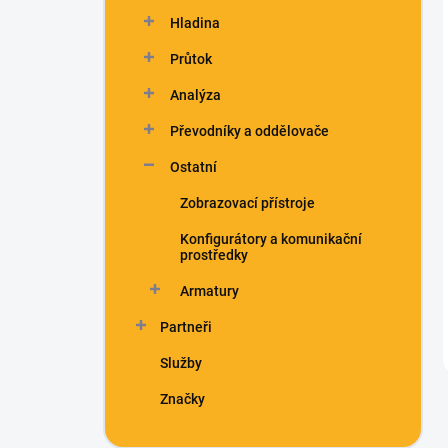
n
Hladina
í
p
Průtok
a
n
Analýza
e
Převodníky a oddělovače
l
Ostatní
Zobrazovací přístroje
Konfigurátory a komunikační
prostředky
Armatury
Partneři
Služby
Značky