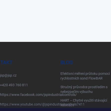
TAKT
BLOG
Efektivní měření průtoku pomocí
jsp
@
jsp.cz
rychlostních sond FlowBAR
+420 493 760 811
Stručný průvodce prostředím s
nebezpečím výbuchu
https://www.facebook.com/jspindustrialcontrols/
HART – Chytré využití stávající
https://www.youtube.com/@jspindustrialcontrols7411
kabeláže