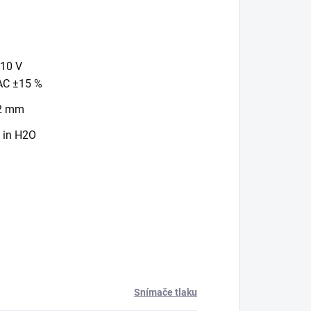
 10 V
VAC ±15 %
6,2 mm
 in H2O
Snímače tlaku