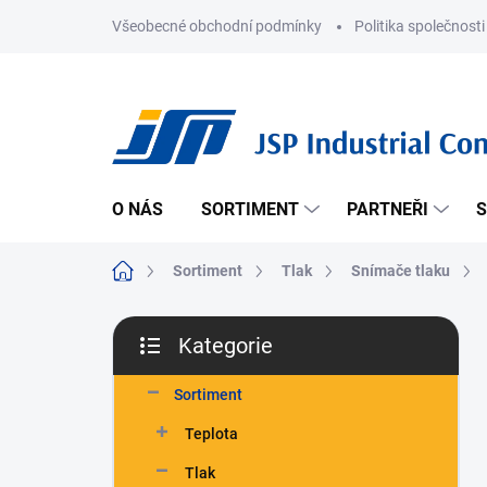
Přejít
Všeobecné obchodní podmínky
Politika společnosti
na
obsah
O NÁS
SORTIMENT
PARTNEŘI
S
Domů
Sortiment
Tlak
Snímače tlaku
P
Kategorie
o
Přeskočit
s
kategorie
t
Sortiment
r
Teplota
a
n
Tlak