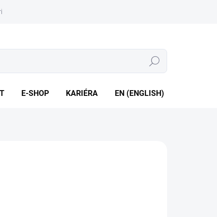
iéra
Whistleblowing
Hledat
T
E-SHOP
KARIÉRA
EN (ENGLISH)
zsah tlaku -1 až 1 mbar / 0 ... 0,3 až 50 mbar • Médium
ch nebo neutrální plyn
ILNÍ INFORMACE