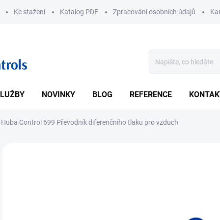
Ke stažení
Katalog PDF
Zpracování osobních údajů
Kar
LUŽBY
NOVINKY
BLOG
REFERENCE
KONTAK
Huba Control 699 Převodník diferenčního tlaku pro vzduch
ZNAČKA:
HUBA CONTROL
• Ro
vzdu
DETA