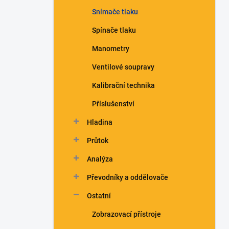
n
Snímače tlaku
í
p
Spínače tlaku
a
n
Manometry
e
Ventilové soupravy
l
Kalibrační technika
Příslušenství
Hladina
Průtok
Analýza
Převodníky a oddělovače
Ostatní
Zobrazovací přístroje