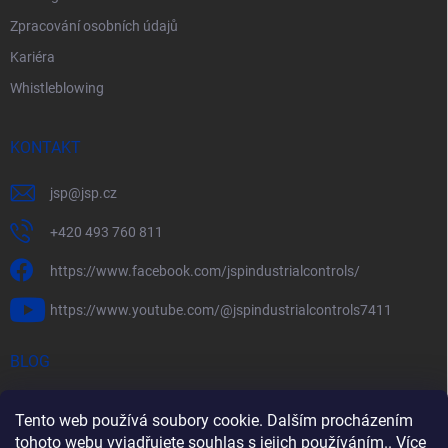
u
Zpracování osobních údajů
Kariéra
Whistleblowing
KONTAKT
jsp
@
jsp.cz
+420 493 760 811
https://www.facebook.com/jspindustrialcontrols/
https://www.youtube.com/@jspindustrialcontrols7411
BLOG
Efektivní měření průtoku pomocí rychlostních sond FlowBAR
Tento web používá soubory cookie. Dalším procházením
Stručný průvodce prostředím s nebezpečím výbuchu
tohoto webu vyjadřujete souhlas s jejich používáním.. Více