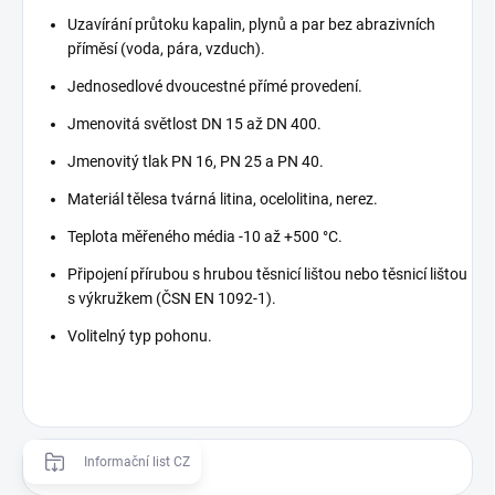
Uzavírání průtoku kapalin, plynů a par bez abrazivních
příměsí (voda, pára, vzduch).
Jednosedlové dvoucestné přímé provedení.
Jmenovitá světlost DN 15 až DN 400.
Jmenovitý tlak PN 16, PN 25 a PN 40.
Materiál tělesa tvárná litina, ocelolitina, nerez.
Teplota měřeného média -10 až +500 °C.
Připojení přírubou s hrubou těsnicí lištou nebo těsnicí lištou
s výkružkem (ČSN EN 1092-1).
Volitelný typ pohonu.
Informační list CZ