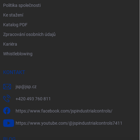
Politika společnosti
Ke stažení
Katalog PDF
Zpracování osobních údajů
Kariéra
Whistleblowing
KONTAKT
jsp
@
jsp.cz
+420 493 760 811
https://www.facebook.com/jspindustrialcontrols/
https://www.youtube.com/@jspindustrialcontrols7411
BLOG