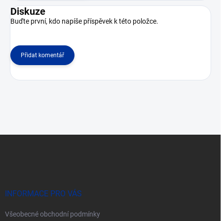
Diskuze
Buďte první, kdo napíše příspěvek k této položce.
Přidat komentář
Z
á
p
a
t
í
INFORMACE PRO VÁS
Všeobecné obchodní podmínky