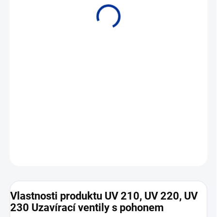
• PN 16, PN 25 a PN 40 • DN 15 až DN 400
DETAILNÍ INFORMACE
ZEPTAT SE
Vlastnosti produktu UV 210, UV 220, UV
230 Uzavírací ventily s pohonem