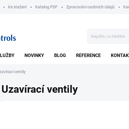
Ke stažení
Katalog PDF
Zpracování osobních údajů
Kar
LUŽBY
NOVINKY
BLOG
REFERENCE
KONTAK
zavírací ventily
Uzavírací ventily
V
ý
2617
p
i