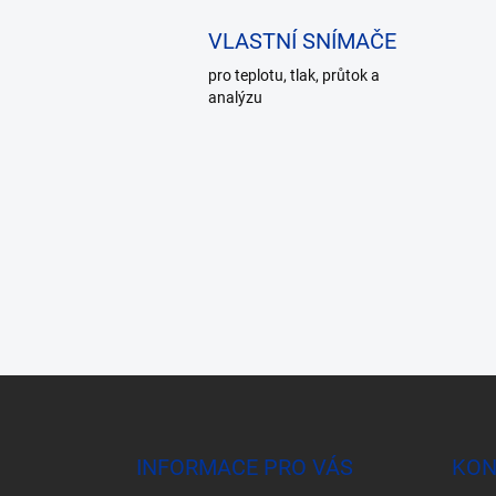
VLASTNÍ SNÍMAČE
pro teplotu, tlak, průtok a
analýzu
Z
á
p
a
INFORMACE PRO VÁS
KON
t