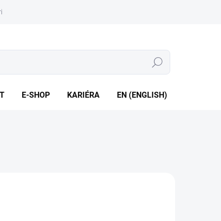
iéra
Whistleblowing
Hledat
T
E-SHOP
KARIÉRA
EN (ENGLISH)
2085
2284