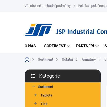
Přejít
Všeobecné obchodní podmínky
Politika společnosti
na
obsah
O NÁS
SORTIMENT
PARTNEŘI
S
Domů
Sortiment
Ostatní
Armatury
U
P
Kategorie
o
Přeskočit
s
kategorie
t
Sortiment
r
Teplota
a
n
Tlak