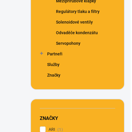
Mezipřírubové klapky
Regulátory tlaku a filtry
Solenoidové ventily
Odvaděče kondenzátu
Servopohony
Partneři
Služby
Značky
ZNAČKY
ARI
1