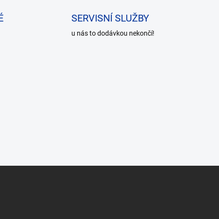
É
SERVISNÍ SLUŽBY
u nás to dodávkou nekončí!