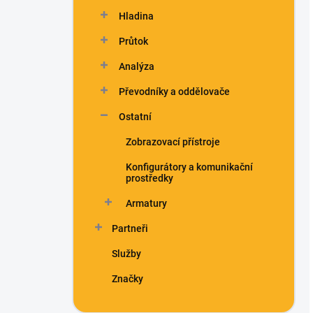
n
Hladina
í
p
Průtok
a
n
Analýza
e
Převodníky a oddělovače
l
Ostatní
Zobrazovací přístroje
Konfigurátory a komunikační
prostředky
Armatury
Partneři
Služby
Značky