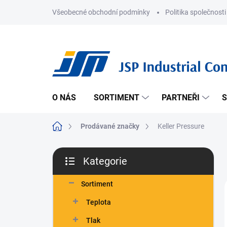
Přejít
Všeobecné obchodní podmínky
Politika společnosti
na
obsah
O NÁS
SORTIMENT
PARTNEŘI
S
Domů
Prodávané značky
Keller Pressure
P
Kategorie
o
Přeskočit
s
kategorie
t
Sortiment
r
Teplota
a
n
Tlak