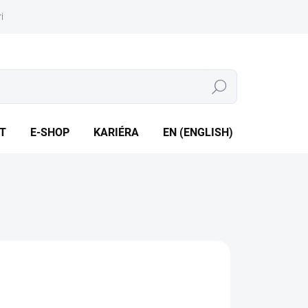
iéra
Whistleblowing
Hledat
T
E-SHOP
KARIÉRA
EN (ENGLISH)
2645
0921