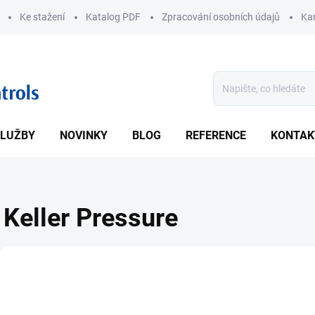
Ke stažení
Katalog PDF
Zpracování osobních údajů
Kar
LUŽBY
NOVINKY
BLOG
REFERENCE
KONTAK
Keller Pressure
V
ý
2752
p
i