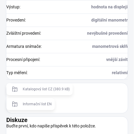
Výstup
:
hodnota na displeji
Provedení
:
digitální manometr
Zvláštní provedení
:
nevýbušné provedení
Armatura snímače
:
manometrová skřň
Procesní připojení
:
vnější závit
Typ měření
:
relativní
Katalogový list CZ (380.9 kB)
Informační list EN
Diskuze
Buďte první, kdo napíše příspěvek k této položce.