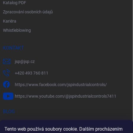
Katalog PDF
Zpracování osobních údajů
Kariéra
Whistleblowing
KONTAKT
jsp
@
jsp.cz
+420 493 760 811
https://www.facebook.com/jspindustrialcontrols/
https://www.youtube.com/@jspindustrialcontrols7411
BLOG
Efektivní měření průtoku pomocí rychlostních sond FlowBAR
Tento web používá soubory cookie. Dalším procházením