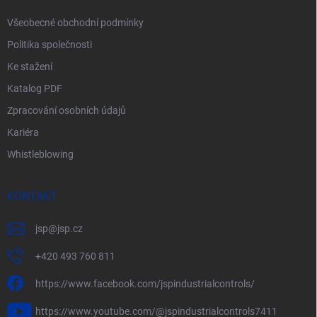
y
Všeobecné obchodní podmínky
v
ý
Politika společnosti
p
i
Ke stažení
s
Katalog PDF
u
Zpracování osobních údajů
Kariéra
Whistleblowing
KONTAKT
jsp
@
jsp.cz
+420 493 760 811
https://www.facebook.com/jspindustrialcontrols/
https://www.youtube.com/@jspindustrialcontrols7411