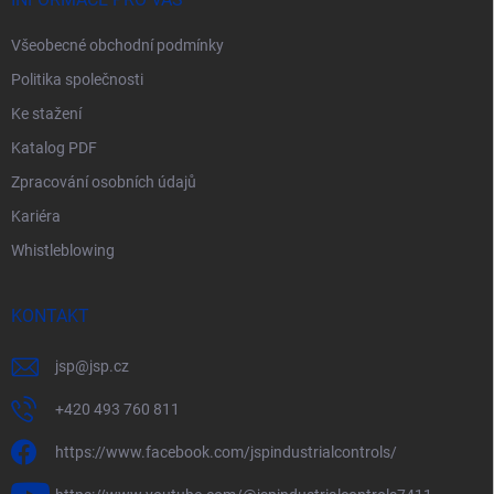
í
k
y
Všeobecné obchodní podmínky
v
ý
Politika společnosti
p
i
Ke stažení
s
Katalog PDF
u
Zpracování osobních údajů
Kariéra
Whistleblowing
KONTAKT
jsp
@
jsp.cz
+420 493 760 811
https://www.facebook.com/jspindustrialcontrols/