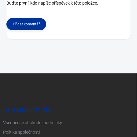
Buďte první, kdo napíše příspěvek k této položce.
Přidat komentář
Z
á
p
a
t
í
INFORMACE PRO VÁS
Všeobecné obchodní podmínky
Politika společnosti