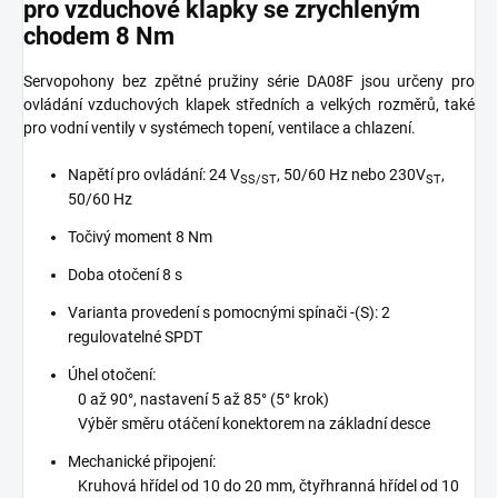
pro vzduchové klapky se zrychleným
chodem 8 Nm
Servopohony bez zpětné pružiny série DA08F jsou určeny pro
ovládání vzduchových klapek středních a velkých rozměrů, také
pro vodní ventily v systémech topení, ventilace a chlazení.
Napětí pro ovládání: 24 V
, 50/60 Hz nebo 230V
,
SS/ST
ST
50/60 Hz
Točivý moment 8 Nm
Doba otočení 8 s
Varianta provedení s pomocnými spínači -(S): 2
regulovatelné SPDT
Úhel otočení:
0 až 90°, nastavení 5 až 85° (5° krok)
Výběr směru otáčení konektorem na základní desce
Mechanické připojení:
Kruhová hřídel od 10 dо 20 mm, čtyřhranná hřídel od 10