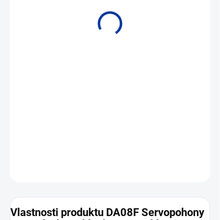
• Točivý moment: 8 Nm
DETAILNÍ INFORMACE
ZEPTAT SE
Vlastnosti produktu DA08F Servopohony