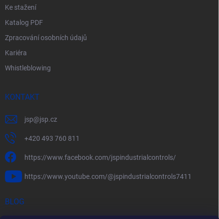
Ke stažení
Katalog PDF
Zpracování osobních údajů
Kariéra
Whistleblowing
KONTAKT
jsp
@
jsp.cz
+420 493 760 811
https://www.facebook.com/jspindustrialcontrols/
https://www.youtube.com/@jspindustrialcontrols7411
BLOG