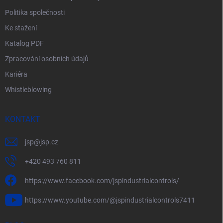
ý
Politika společnosti
p
i
Ke stažení
s
Katalog PDF
u
Zpracování osobních údajů
Kariéra
Whistleblowing
KONTAKT
jsp
@
jsp.cz
+420 493 760 811
https://www.facebook.com/jspindustrialcontrols/
https://www.youtube.com/@jspindustrialcontrols7411