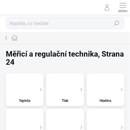
Přejít
na
obsah
Hledat
Domů
Měřicí a regulační technika
, Strana
24
Teplota
Tlak
Hladina