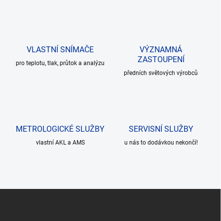
d
k
a
o
c
v
í
á
p
VLASTNÍ SNÍMAČE
VÝZNAMNÁ
n
r
ZASTOUPENÍ
v
í
pro teplotu, tlak, průtok a analýzu
k
předních světových výrobců
y
v
ý
p
i
METROLOGICKÉ SLUŽBY
s
SERVISNÍ SLUŽBY
u
vlastní AKL a AMS
u nás to dodávkou nekončí!
Z
á
p