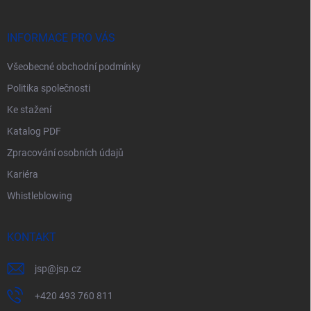
a
t
í
INFORMACE PRO VÁS
Všeobecné obchodní podmínky
Politika společnosti
Ke stažení
Katalog PDF
Zpracování osobních údajů
Kariéra
Whistleblowing
KONTAKT
jsp
@
jsp.cz
+420 493 760 811