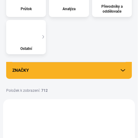
Převodníky a
Průtok
Analýza
oddělovače
Ostatní
ZNAČKY
Položek k zobrazení:
712
V
ý
p
i
s
p