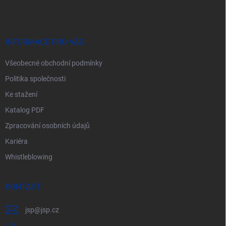
p
a
t
í
INFORMACE PRO VÁS
Všeobecné obchodní podmínky
Politika společnosti
Ke stažení
Katalog PDF
Zpracování osobních údajů
Kariéra
Whistleblowing
KONTAKT
jsp
@
jsp.cz