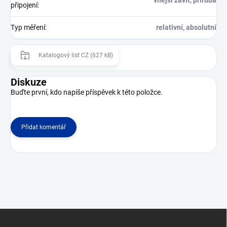
připojení
:
Typ měření
:
relativní, absolutní
Katalogový list CZ (627 kB)
Diskuze
Buďte první, kdo napíše příspěvek k této položce.
Přidat komentář
Z
á