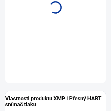
• Rozsahy od 0,04 bar do 600 bar • Výstup 4 až 20 mA HART •
Přesnost 0,1 %
DETAILNÍ INFORMACE
ZEPTAT SE
Vlastnosti produktu XMP i Přesný HART
snímač tlaku