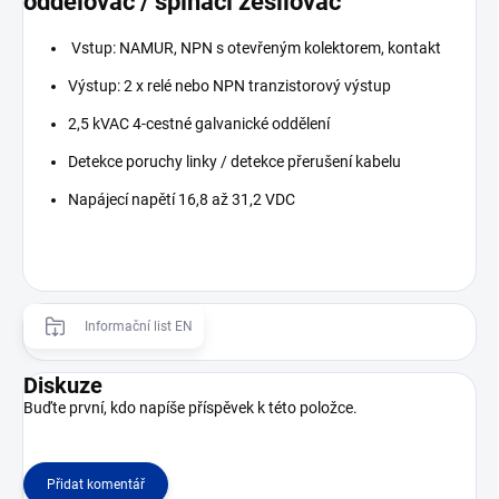
oddělovač / spínací zesilovač
Vstup: NAMUR, NPN s otevřeným kolektorem, kontakt
Výstup: 2 x relé nebo NPN tranzistorový výstup
2,5 kVAC 4-cestné galvanické oddělení
Detekce poruchy linky / detekce přerušení kabelu
Napájecí napětí 16,8 až 31,2 VDC
Informační list EN
Diskuze
Buďte první, kdo napíše příspěvek k této položce.
Přidat komentář