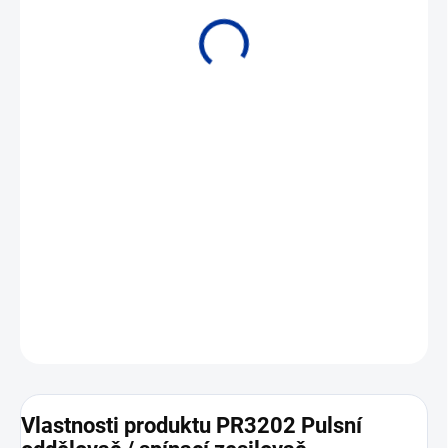
Vstup NAMUR, NPN (OC), kontakt • Výstup 2x relé, NPN tanzistor
• Oddělení 2,5 kVAC
DETAILNÍ INFORMACE
ZEPTAT SE
Vlastnosti produktu PR3202 Pulsní