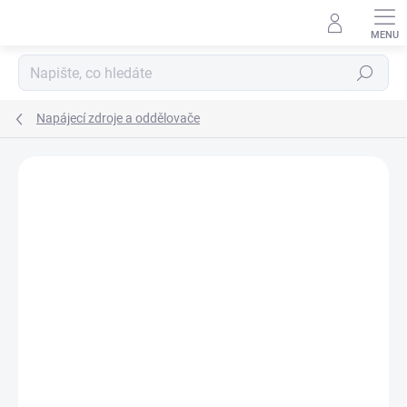
Přejít
na
obsah
Hledat
Napájecí zdroje a oddělovače
ZNAČKA:
PR ELECTRONICS