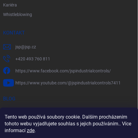
Kariéra
Whistleblowing
KONTAKT
jsp
@
jsp.cz
+420 493 760 811
https://www.facebook.com/jspindustrialcontrols/
https://www.youtube.com/@jspindustrialcontrols7411
BLOG
Efektivní měření průtoku pomocí rychlostních sond FlowBAR
Tento web používá soubory cookie. Dalším procházením
Stručný průvodce prostředím s nebezpečím výbuchu
tohoto webu vyjadřujete souhlas s jejich používáním.. Více
informací
zde
.
HART – Chytré využití stávající kabeláže