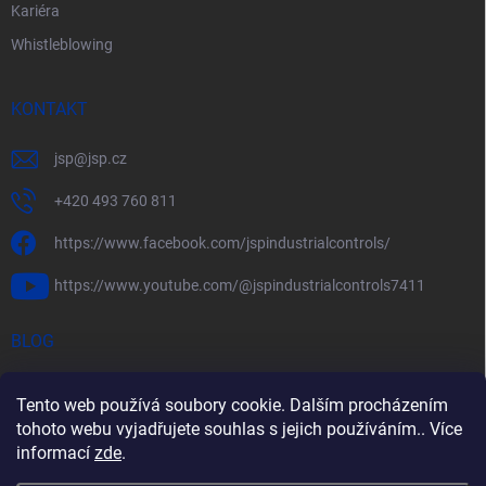
Kariéra
Whistleblowing
KONTAKT
jsp
@
jsp.cz
+420 493 760 811
https://www.facebook.com/jspindustrialcontrols/
https://www.youtube.com/@jspindustrialcontrols7411
BLOG
Efektivní měření průtoku pomocí rychlostních sond FlowBAR
Tento web používá soubory cookie. Dalším procházením
Stručný průvodce prostředím s nebezpečím výbuchu
tohoto webu vyjadřujete souhlas s jejich používáním.. Více
informací
zde
.
HART – Chytré využití stávající kabeláže