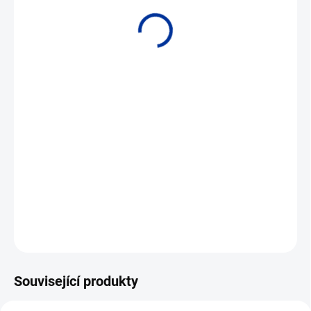
• Plastové nebo mosazné provedení pro OEM aplikace • Měřicí
rozsah 1 až 30 l/min
DETAILNÍ INFORMACE
ZEPTAT SE
Související produkty