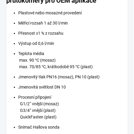
průtokoměry pro OEM aplikace
Plastové nebo mosazné provedení
Měřicí rozsah 1 až 30 l/min
Přesnost ±1 % z rozsahu
Výstup od 0,6 l/min
Teplota média
max. 90 °C (mosaz)
max. 70/85 °C, krátkodobě 95 °C (plast)
Jmenovitý tlak PN16 (mosaz), PN 10 (plast)
Jmenovitá světlost DN 10
Procesní připojení
G1/2“ vnější (mosaz)
G3/4“ vnější (plast)
QuickFasten (plast)
Snímač Hallova sonda