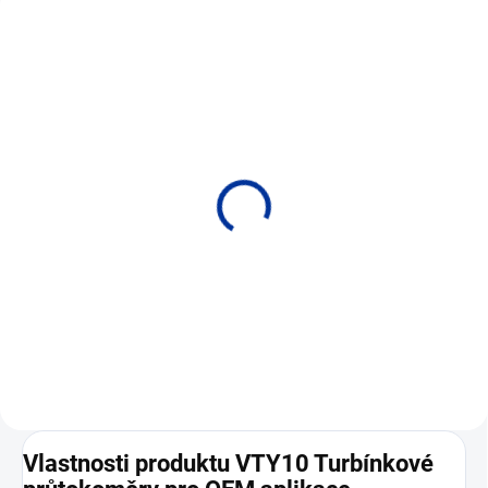
VTY15 Turbínkové
VTY20 Turbínkové
průtokoměry pro OEM
průtokoměry pro OEM
aplikace
aplikace (pro pitnou
vodu)
• Provedení pro OEM aplikace •
• Provedení pro OEM aplikace •
Měřicí rozsah 1 až 45 l/min
Měřicí rozsah 1 až 60 l/min.
Vlastnosti produktu VTY10 Turbínkové