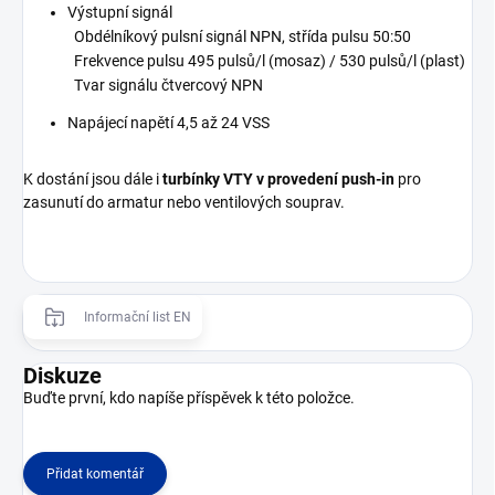
Výstupní signál
Obdélníkový pulsní signál NPN, střída pulsu 50:50
Frekvence pulsu 495 pulsů/l (mosaz) / 530 pulsů/l (plast)
Tvar signálu čtvercový NPN
Napájecí napětí 4,5 až 24 VSS
K dostání jsou dále i
turbínky VTY v provedení push-in
pro
zasunutí do armatur nebo ventilových souprav.
Informační list EN
Diskuze
Buďte první, kdo napíše příspěvek k této položce.
Přidat komentář